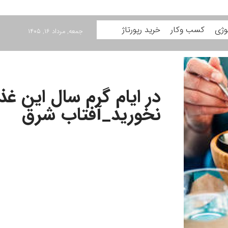
وژی
کسب وکار
خرید رپورتاژ
جمعه, مرداد ۱۶, ۱۴۰۵
در ایام گرم سال این غذا
نخورید_آفتاب شرق