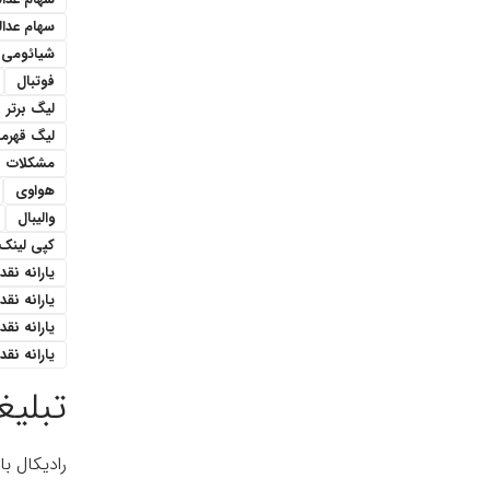
سهام عدا
شیائومی
فوتبال
لیگ برتر
لیگ قهرمان
مشکلات
هواوی
والیبال
کپی لینک
یارانه نقدی 1 میل
یارانه نق
یارانه نقدی ۳۰۰هزار ت
یارانه نقدی ۴۰۰ هزار 
تبلیغ
رادیکال ب