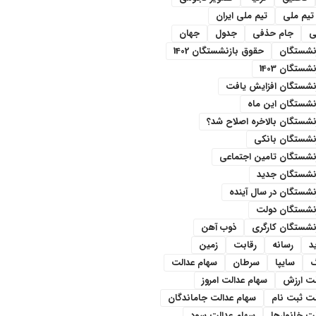
تیم ملی
تیم ملی ایران
ی
جام حذفی
جدول
جهان
نشستگان
حقوق بازنشستگان 1402
ستگان 1403
نشستگان افزایش یافت
نشستگان این ماه
شستگان بالاخره اصلاح شد؟
نشستگان بانکی
نشستگان تامین اجتماعی
نشستگان جدید
شستگان در سال آینده
نشستگان دولت
نشستگان کارگری
ذوب آهن
د
رسانه
رقابت
زمین
سایپا
سرطان
سهام عدالت
لت ارزش
سهام عدالت امروز
لت ثبت نام
سهام عدالت جاماندگان
ت خانوارها
سهام عدالت سود