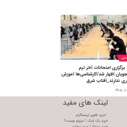
اعی
برگزاری امتحانات آخر ترم
ویان اظهار شد/کارشناسی‌ها آموزش
ی ندارند_آفتاب شرق
لینک های مفید
/
خرید فالوور اینستاگرام
خرید بک لینک
/
میزیتو چیست؟
خرید رپورتاژ
/
سرور مجازی