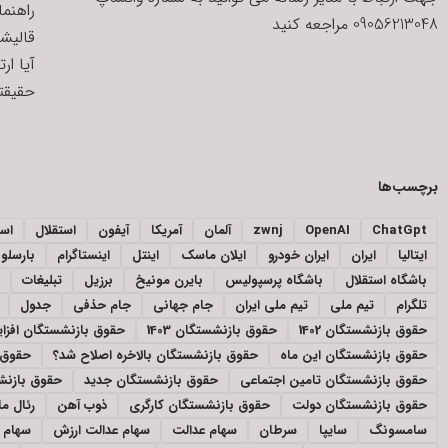
راهنم
09056213048 مراجعه کنید
قالیش
آیا ار
حقیقتی
برچسب‌ها
ChatGpt
OpenAI
zwnj
آلمان
آمریکا
آیفون
استقلال
اسپ
ایتالیا
ایران
ایران خودرو
ایلان ماسک
اینتل
اینستاگرام
بارسلون
باشگاه استقلال
باشگاه پرسپولیس
بایرن مونیخ
برزیل
تبلیغات
تلگرام
تیم ملی
تیم ملی ایران
جام جهانی
جام حذفی
جدول
حقوق بازنشستگان 1402
حقوق بازنشستگان 1403
حقوق بازنشستگان افز
حقوق بازنشستگان این ماه
حقوق بازنشستگان بالاخره اصلاح شد؟
حقوق 
حقوق بازنشستگان تامین اجتماعی
حقوق بازنشستگان جدید
حقوق بازنشس
حقوق بازنشستگان دولت
حقوق بازنشستگان کارگری
ذوب آهن
رئال ما
سامسونگ
سایپا
سرطان
سهام عدالت
سهام عدالت ارزش
سهام ع