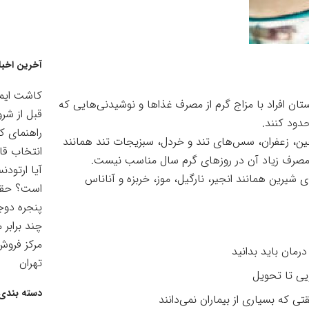
آخرین اخبا
کاشت ایمپ
ن افراد با مزاج گرم از مصرف غذاها و نوشیدنی‌هایی که
قبل از شرو
حدود کنند.
راهنمای ک
چین، زعفران، سس‌های تند و خردل، سبزیجات تند همانند
انتخاب قا
ه مصرف زیاد آن در روزهای گرم سال مناسب نیست.
آیا ارتودن
یرین همانند انجیر، نارگیل، موز، خربزه و آناناس
است؟ حقیق
پنجره دوجد
چند برابر 
مرکز فرو
رمان باید بدانید
تهران
یی تا تحویل
دسته بندی 
ی که بسیاری از بیماران نمی‌دانند