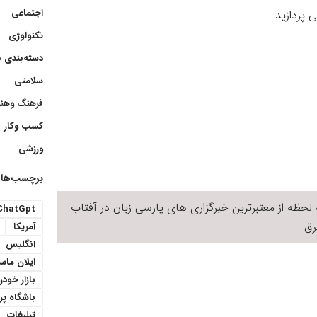
اجتماعی
ی پردازید
تکنولوژی
دسته‌بندی 
سلامتی
فرهنگ وهنر
کسب وکار
ورزشی
برچسب‌ها
لحظه از معتبرترین خبرگزاری های پارسی زبان در
آفتاب
ChatGpt
ق
آمریکا
انگلیس
ایلان ما
بازار خودر
باشگاه پ
تبلیغات