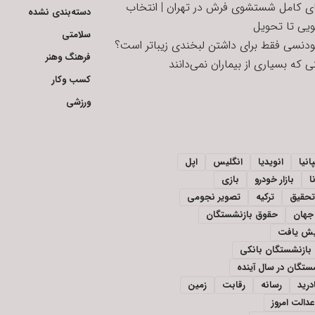
ای کامل شستشوی فرش در تهران | انتخاب
دسته‌بندی نشده
ویی تا تحویل
سلامتی
تودنسی فقط برای داشتن لبخندی زیباتر است؟
فرهنگ وهنر
 که بسیاری از بیماران نمی‌دانند
کسب وکار
ورزشی
انیا
انویدیا
انگلیس
اپل
ا
بازار خودرو
بازی
تحقیق
ترکیه
تصویر نجومی
جهان
حقوق بازنشستگان
ایش یافت
بازنشستگان بانکی
تگان در سال آینده
درید
رسانه
رقابت
زمین
دالت امروز