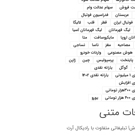
لت فروش
سهام عدالت وام
عربستان
فدراسیون فوتبال
فوتبال ایران
قطر
قلب
لالیگا
لیگ قهرمانان
لیگ قهرمانان آسیا
ان اروپا
مایکروسافت
متا
مصاحبه
مغز
ناسا
نساجی
هوش مصنوعی
واردات خودرو
پایتخت
پرسپولیس
چین
ژاپن
گوگل
یارانه نقدی
یونی
یارانه نقدی 1402
دی افزایش
ومانی
تومانی
یورو
ات متنی
اش! تبلیغاتی متفاوت با رادیکال آرت