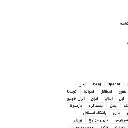
نشده
OpenAI
zwnj
آلمان
آیفون
استقلال
اسپانیا
انویدیا
اپل
ایتالیا
ایران
ایران خودرو
سک
اینتل
اینستاگرام
بارسلونا
و
بازی
باشگاه استقلال
رسپولیس
بایرن مونیخ
برزیل
تحقیق
ترکیه
تصویر نجومی