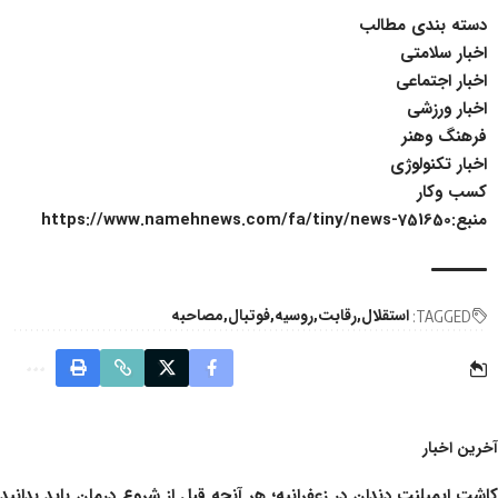
دسته بندی مطالب
اخبار سلامتی
اخبار اجتماعی
اخبار ورزشی
فرهنگ وهنر
اخبار تکنولوژی
کسب وکار
منبع:https://www.namehnews.com/fa/tiny/news-751650
استقلال
رقابت
روسیه
فوتبال
مصاحبه
TAGGED:
آخرین اخبار
کاشت ایمپلنت دندان در زعفرانیه؛ هر آنچه قبل از شروع درمان باید بدانید