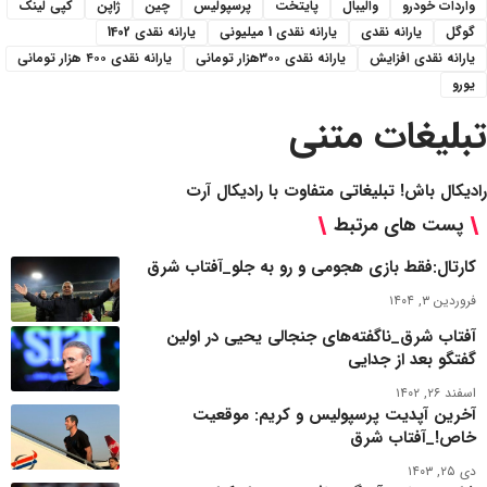
واردات خودرو
والیبال
پایتخت
پرسپولیس
چین
ژاپن
کپی لینک
گوگل
یارانه نقدی
یارانه نقدی 1 میلیونی
یارانه نقدی 1402
یارانه نقدی افزایش
یارانه نقدی ۳۰۰هزار تومانی
یارانه نقدی ۴۰۰ هزار تومانی
یورو
تبلیغات متنی
رادیکال باش! تبلیغاتی متفاوت با رادیکال آرت
پست های مرتبط
کارتال:فقط بازی هجومی و رو به جلو_آفتاب شرق
فروردین ۳, ۱۴۰۴
آفتاب شرق_ناگفته‌های جنجالی یحیی در اولین
گفتگو بعد از جدایی
اسفند ۲۶, ۱۴۰۲
آخرین آپدیت پرسپولیس و کریم: موقعیت
خاص!_آفتاب شرق
دی ۲۵, ۱۴۰۳