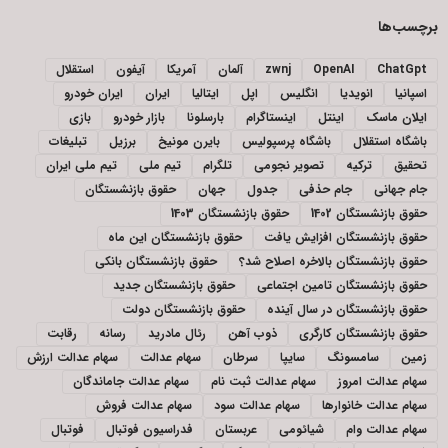
برچسب‌ها
ChatGpt
OpenAI
zwnj
آلمان
آمریکا
آیفون
استقلال
اسپانیا
انویدیا
انگلیس
اپل
ایتالیا
ایران
ایران خودرو
ایلان ماسک
اینتل
اینستاگرام
بارسلونا
بازار خودرو
بازی
باشگاه استقلال
باشگاه پرسپولیس
بایرن مونیخ
برزیل
تبلیغات
تحقیق
ترکیه
تصویر نجومی
تلگرام
تیم ملی
تیم ملی ایران
جام جهانی
جام حذفی
جدول
جهان
حقوق بازنشستگان
حقوق بازنشستگان 1402
حقوق بازنشستگان 1403
حقوق بازنشستگان افزایش یافت
حقوق بازنشستگان این ماه
حقوق بازنشستگان بالاخره اصلاح شد؟
حقوق بازنشستگان بانکی
حقوق بازنشستگان تامین اجتماعی
حقوق بازنشستگان جدید
حقوق بازنشستگان در سال آینده
حقوق بازنشستگان دولت
حقوق بازنشستگان کارگری
ذوب آهن
رئال مادرید
رسانه
رقابت
زمین
سامسونگ
سایپا
سرطان
سهام عدالت
سهام عدالت ارزش
سهام عدالت امروز
سهام عدالت ثبت نام
سهام عدالت جاماندگان
سهام عدالت خانوارها
سهام عدالت سود
سهام عدالت فروش
سهام عدالت وام
شیائومی
عربستان
فدراسیون فوتبال
فوتبال