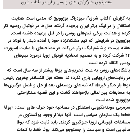
معتبرترین خبرگزاری های پارسی زبان در
آفتاب شرق
به گزارش “افتاب شرق”، میودراگ بوژوویچ که مدتی است هدایت
استقلال را در لیگ برتر ایران برعهده گرفته، سال‌ها در فوتبال روسیه کار
کرده و هدایت برخی تیم‌های روسی را در قبل برعهده داشته است.
بوژوویچ در شرایطی که تیم مشکلاتزده خود را آماده دیدار با فولاد در
هفته بیست و ششم لیگ برتر می‌کند، در مصاحبه‌ای با سایت اسپورت
۲۴ شرکت کرده و به تصمیم اتحادیه فوتبال اروپا درمورد تیم‌های
روسی انتقاد کرده است.
باشگاه‌های روس به علت تحریم‌های یوفا بیشتر از سه سال است که
در رقابت‌های اروپایی بازی نکرده‌اند. هفته قبل الکساندر چفرین رئیس
یوفا بار دیگر خبرداد که تیم‌های روسیه‌ای بعد از حل و فصل درگیری‌ها
به مسابقات بین‌المللی بازخواهند گشت و این قضیه علتناراحتی
بوژوویچ شده است.
سرمربی مونته‌نگرویی استقلال در مصاحبه خود حرف های است: «یوفا
قطعا یک سازمان سیاسی است. آنها قبلا از وجود یوگسلاوی در
مسابقات قهرمانی اروپا جلوگیری کردند. باید ثابت شود که یوفا
مافیایی است و سیاست را جستوجو می‌کند. یوفا فقط با کلمات