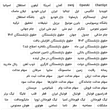
ChatGpt
OpenAI
zwnj
آلمان
آمریکا
آیفون
استقلال
اسپانیا
انویدیا
انگلیس
اپل
ایتالیا
ایران
ایران خودرو
ایلان ماسک
اینتل
اینستاگرام
بارسلونا
بازار خودرو
بازی
باشگاه استقلال
باشگاه پرسپولیس
بایرن مونیخ
برزیل
تبلیغات
تحقیق
ترکیه
تصویر نجومی
تلگرام
تیم ملی
تیم ملی ایران
جام جهانی
جام حذفی
جدول
جهان
حقوق بازنشستگان
حقوق بازنشستگان 1402
حقوق بازنشستگان 1403
حقوق بازنشستگان افزایش یافت
حقوق بازنشستگان این ماه
حقوق بازنشستگان بالاخره اصلاح شد؟
حقوق بازنشستگان بانکی
حقوق بازنشستگان تامین اجتماعی
حقوق بازنشستگان جدید
حقوق بازنشستگان در سال آینده
حقوق بازنشستگان دولت
حقوق بازنشستگان کارگری
ذوب آهن
رئال مادرید
رسانه
رقابت
زمین
سامسونگ
سایپا
سرطان
سهام عدالت
سهام عدالت ارزش
سهام عدالت امروز
سهام عدالت ثبت نام
سهام عدالت جاماندگان
سهام عدالت خانوارها
سهام عدالت سود
سهام عدالت فروش
سهام عدالت وام
شیائومی
عربستان
فدراسیون فوتبال
فوتبال
فوتبال ایران
قطر
قلب
لالیگا
لیگ برتر
لیگ قهرمانان
لیگ قهرمانان آسیا
لیگ قهرمانان اروپا
مایکروسافت
متا
مشکلات
مصاحبه
مغز
ناسا
نساجی
هواوی
هوش مصنوعی