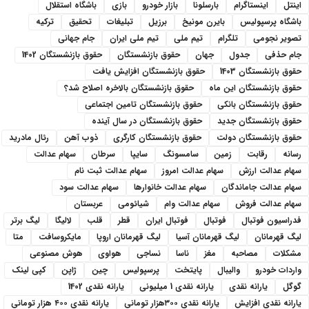
اینتل
اینستاگرام
بارسلونا
بازار خودرو
بازی
باشگاه استقلال
باشگاه پرسپولیس
بایرن مونیخ
برزیل
تبلیغات
تحقیق
ترکیه
تصویر نجومی
تلگرام
تیم ملی
تیم ملی ایران
جام جهانی
جام حذفی
جدول
جهان
حقوق بازنشستگان
حقوق بازنشستگان 1402
حقوق بازنشستگان 1403
حقوق بازنشستگان افزایش یافت
حقوق بازنشستگان این ماه
حقوق بازنشستگان بالاخره اصلاح شد؟
حقوق بازنشستگان بانکی
حقوق بازنشستگان تامین اجتماعی
حقوق بازنشستگان جدید
حقوق بازنشستگان در سال آینده
حقوق بازنشستگان دولت
حقوق بازنشستگان کارگری
ذوب آهن
رئال مادرید
رسانه
رقابت
زمین
سامسونگ
سایپا
سرطان
سهام عدالت
سهام عدالت ارزش
سهام عدالت امروز
سهام عدالت ثبت نام
سهام عدالت جاماندگان
سهام عدالت خانوارها
سهام عدالت سود
سهام عدالت فروش
سهام عدالت وام
شیائومی
عربستان
فدراسیون فوتبال
فوتبال
فوتبال ایران
قطر
قلب
لالیگا
لیگ برتر
لیگ قهرمانان
لیگ قهرمانان آسیا
لیگ قهرمانان اروپا
مایکروسافت
متا
مشکلات
مصاحبه
مغز
ناسا
نساجی
هواوی
هوش مصنوعی
واردات خودرو
والیبال
پایتخت
پرسپولیس
چین
ژاپن
کپی لینک
گوگل
یارانه نقدی
یارانه نقدی 1 میلیونی
یارانه نقدی 1402
یارانه نقدی افزایش
یارانه نقدی ۳۰۰هزار تومانی
یارانه نقدی ۴۰۰ هزار تومانی