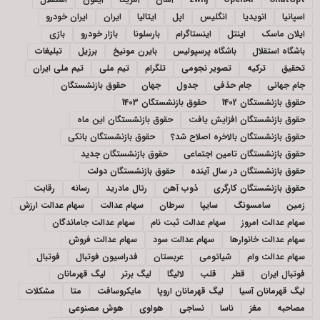
اسپانیا
انویدیا
انگلیس
اپل
ایتالیا
ایران
ایران خودرو
ایلان ماسک
اینتل
اینستاگرام
بارسلونا
بازار خودرو
بازی
باشگاه استقلال
باشگاه پرسپولیس
بایرن مونیخ
برزیل
تبلیغات
تحقیق
ترکیه
تصویر نجومی
تلگرام
تیم ملی
تیم ملی ایران
جام جهانی
جام حذفی
جدول
جهان
حقوق بازنشستگان
حقوق بازنشستگان 1402
حقوق بازنشستگان 1403
حقوق بازنشستگان افزایش یافت
حقوق بازنشستگان این ماه
حقوق بازنشستگان بالاخره اصلاح شد؟
حقوق بازنشستگان بانکی
حقوق بازنشستگان تامین اجتماعی
حقوق بازنشستگان جدید
حقوق بازنشستگان در سال آینده
حقوق بازنشستگان دولت
حقوق بازنشستگان کارگری
ذوب آهن
رئال مادرید
رسانه
رقابت
زمین
سامسونگ
سایپا
سرطان
سهام عدالت
سهام عدالت ارزش
سهام عدالت امروز
سهام عدالت ثبت نام
سهام عدالت جاماندگان
سهام عدالت خانوارها
سهام عدالت سود
سهام عدالت فروش
سهام عدالت وام
شیائومی
عربستان
فدراسیون فوتبال
فوتبال
فوتبال ایران
قطر
قلب
لالیگا
لیگ برتر
لیگ قهرمانان
لیگ قهرمانان آسیا
لیگ قهرمانان اروپا
مایکروسافت
متا
مشکلات
مصاحبه
مغز
ناسا
نساجی
هواوی
هوش مصنوعی