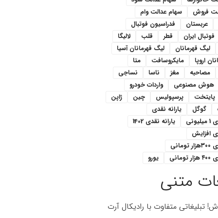
لت فروش
سهام عدالت وام
عربستان
فدراسیون فوتبال
فوتبال ایران
قطر
قلب
لالیگا
لیگ قهرمانان
لیگ قهرمانان آسیا
ان اروپا
مایکروسافت
متا
مصاحبه
مغز
ناسا
نساجی
هوش مصنوعی
واردات خودرو
پایتخت
پرسپولیس
چین
ژاپن
گوگل
یارانه نقدی
یونی
یارانه نقدی 1402
دی افزایش
ومانی
تومانی
یورو
ات متنی
اش! تبلیغاتی متفاوت با رادیکال آرت