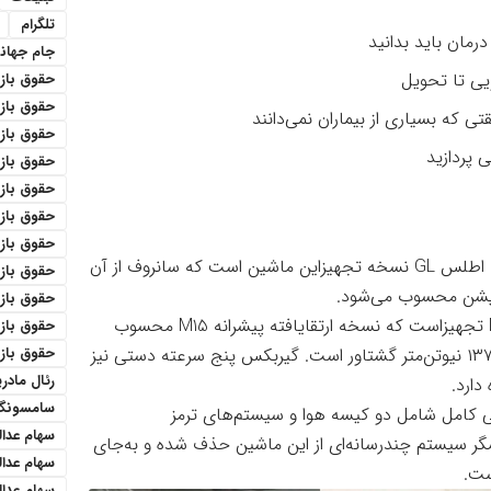
تلگرام
رمان باید بدانید
جام جهان
یی تا تحویل
حقوق باز
حقوق بازنش
ی که بسیاری از بیماران نمی‌دانند
حقوق باز
ی پردازید
حقوق باز
حقوق بازن
حقوق باز
حقوق باز
سایپا پیش از اطلس S، اطلس GL‌ را نیز به بازار اراعه کرد. اطلس GL نسخه تجهیزاین ماشین است که سانروف از آن
حقوق باز
حقوق بازن
اطلس S همانند سهند S و اطلس G به پیشرانه M15 GSI تجهیزاست که نسخه ارتقایافته پیشرانه M15 محسوب
حقوق باز
حقوق باز
می‌شود. حداکثر راندمان این پیشرانه ۹۰ اسب‌بخار قوت و ۱۳۷ نیوتن‌متر گشتاور است. گیربکس پنج سرعته دستی نیز
رئال مادری
دارد.
سامسونگ
، اطلس S به تجهیزات ایمنی کامل شامل دو کیسه هوا و سیستم‌های ترمز
سهام عدا
این‌حال نمایشگر سیستم چندرسانه‌ای از این ماشین حذف شده و به‌جای
سهام عدا
سهام عدال