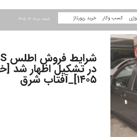
وژی
کسب وکار
خرید رپورتاژ
شنبه, مرداد ۱۷, ۱۴۰۵
ش
در تشکیل اظهار شد [خر
۱۴۰۵]_آفتاب شرق