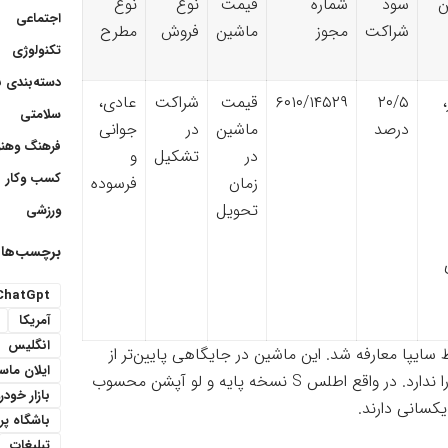
ن
سود
شماره
قیمت
نوع
نوع
اجتماعی
شراکت
مجوز
ماشین
فروش
مطرح
تکنولوژی
دسته‌بندی 
۲۰/۵
۶۰۱۰/۱۴۵۲۹
قیمت
شراکت
عادی،
سلامتی
درصد
ماشین
در
جوانی
فرهنگ وهنر
در
تشکیل
و
کسب وکار
زمان
فرسوده
تحویل
ورزشی
برچسب‌ها
ChatGpt
آمریکا
انگلیس
 سایپا معارفه شد. این ماشین در جایگاهی پایین‌تر از
ایلان ما
اطلس G قرار می‌گیرد و ازاین‌رو برخی از امکانات نسخه G را ندارد. در واقع اطلس S نسخه پایه و لو آپشن محسوب
بازار خودر
باشگاه پ
تبلیغات