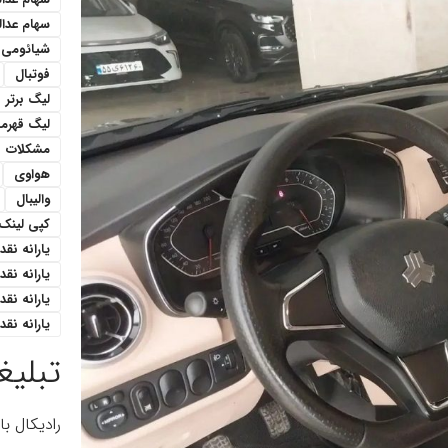
سهام عدا
شیائومی
فوتبال
لیگ برتر
لیگ قهرمان
مشکلات
هواوی
والیبال
کپی لینک
یارانه نقدی 1 میل
یارانه نق
یارانه نقدی ۳۰۰هزار ت
یارانه نقدی ۴۰۰ هزار 
تبلیغ
رادیکال ب