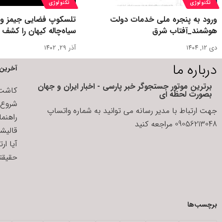
تکنولوژی
تکنولوژی
ورود به پنجره ملی خدمات دولت
تلسکوپ فضایی جیمز وب
هوشمند_آفتاب شرق
سیاه‌چاله کیهان را کشف 
دی ۱۲, ۱۴۰۴
آذر ۲۹, ۱۴۰۲
درباره ما
آخرین 
برترین موتور جستجوگر خبر پارسی - اخبار ایران و جهان
کاشت ا
بصورت لحظه ای
شروع د
جهت ارتباط با مدیر رسانه می توانید به شماره واتساپ
راهنم
09056213048 مراجعه کنید
قالیش
آیا ار
حقیقتی
برچسب‌ها