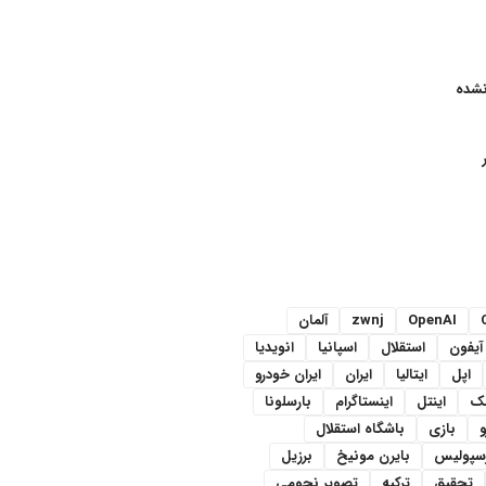
نشده
OpenAI
zwnj
آلمان
آیفون
استقلال
اسپانیا
انویدیا
اپل
ایتالیا
ایران
ایران خودرو
سک
اینتل
اینستاگرام
بارسلونا
و
بازی
باشگاه استقلال
رسپولیس
بایرن مونیخ
برزیل
تحقیق
ترکیه
تصویر نجومی