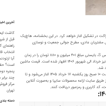
آخرین اخبا
کاشت ایمپ
 شرایط فروش اطلس S را به روش شراکت در تشکیل اغاز خواهد کرد. در این بخشنامه، هاچ‌بک
قبل از شرو
ن شامل مشتریان عادی، مطرح جوانی جمعیت و نوسازی
راهنمای ک
انتخاب قا
متقاضیان برای شرکت در بخشنامه شراکت در تشکیل اطلس S، بایستی مبلغ ۴۰۱ میلیون و ۸۸۰ تومان را در زمان
آیا ارتودن
ثبت‌نام به حساب شرکت واریز کنند. موعد تحویل ماشین نیز خرداد الی شهریور ۱۴۰۶ اظهار شده است. قیمت ماشین
است؟ حقیق
 شد.
پنجره دوجد
شرایط فروش اطلس S به روش شراکت در تشکیل، از ساعت ۱۰ صبح روز یکشنبه ۱۷ خرداد ۱۴۰۵ اغاز می‌شود و تا
چند برابر 
ز طریق سایت اراعه محصولات سایپا و به‌صورت آنلاین
مرکز فرو
، کد کاربری و رمزعبور دریافت کنند.
تهران
دسته بندی 