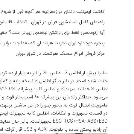
کاشت ایمپلنت دندان در زعفرانیه؛ هر آنچه قبل از شروع د
راهنمای کامل شستشوی فرش در تهران | انتخاب قالیشو
آیا ارتودنسی فقط برای داشتن لبخندی زیباتر است؟ حقیقت
پنجره دوجداره ارزان نخرید؛ هزینه ای که بعدا چند برابر م
مرکز فروش انواع سمعک هوشمند در شرق تهران
حذف شده است. در نظر دیگر اطلس S نسخه پایه و کم‌آپشن محسوب می‌شود.
ماموریت انتقال قوت به محور جلو را در این ماشین برعهده 
در قسمت تجهیزات و امکانات
ESC+TCS+HSA+ABS+EBD تجهیزاست. با
آن رادیو پخش ساده با بلوتوث، AUX و USB قرار گرفته است.