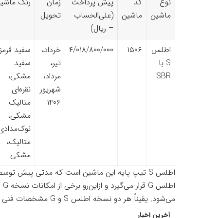
نوع
کد
پیش پرداخت
زمان
رنگ ماشی
ماشین
ماشین
(علی‌الحساب
تحویل
– ریال)
اطلس
۱۵۰۶
۴/۰۱۸/۸۰۰/۰۰۰
خرداد،
سفید قرمز،
S با
تیر،
سفید
SBR
مرداد،
مشکی،
شهریور
نقره‌ای
۱۴۰۶
متالیک
مشکی،
نوک‌مدادی
متالیک،
مشکی
اطلس S تیپ پایه این ماشین است که مدتی پیش توسط
می‌شود. یقیناً هر دو نسخه اطلس S و G مشخصات فنی یکسانی دارند.
آخرین اخبار