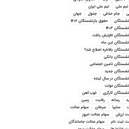
تیم ملی
تیم ملی ایران
ی
جام حذفی
جدول
جهان
نشستگان
حقوق بازنشستگان 1402
ستگان 1403
نشستگان افزایش یافت
نشستگان این ماه
شستگان بالاخره اصلاح شد؟
نشستگان بانکی
نشستگان تامین اجتماعی
نشستگان جدید
شستگان در سال آینده
نشستگان دولت
نشستگان کارگری
ذوب آهن
د
رسانه
رقابت
زمین
سایپا
سرطان
سهام عدالت
لت ارزش
سهام عدالت امروز
لت ثبت نام
سهام عدالت جاماندگان
ت خانوارها
سهام عدالت سود