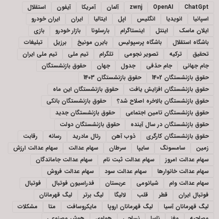
ChatGpt
OpenAI
zwnj
آلمان
آمریکا
آیفون
استقلال
اسپانیا
انویدیا
انگلیس
اپل
ایتالیا
ایران
ایران خودرو
ایلان ماسک
اینتل
اینستاگرام
بارسلونا
بازار خودرو
بازی
باشگاه استقلال
باشگاه پرسپولیس
بایرن مونیخ
برزیل
تبلیغات
تحقیق
ترکیه
تصویر نجومی
تلگرام
تیم ملی
تیم ملی ایران
جام جهانی
جام حذفی
جدول
جهان
حقوق بازنشستگان
حقوق بازنشستگان 1402
حقوق بازنشستگان 1403
حقوق بازنشستگان افزایش یافت
حقوق بازنشستگان این ماه
حقوق بازنشستگان بالاخره اصلاح شد؟
حقوق بازنشستگان بانکی
حقوق بازنشستگان تامین اجتماعی
حقوق بازنشستگان جدید
حقوق بازنشستگان در سال آینده
حقوق بازنشستگان دولت
حقوق بازنشستگان کارگری
ذوب آهن
رئال مادرید
رسانه
رقابت
زمین
سامسونگ
سایپا
سرطان
سهام عدالت
سهام عدالت ارزش
سهام عدالت امروز
سهام عدالت ثبت نام
سهام عدالت جاماندگان
سهام عدالت خانوارها
سهام عدالت سود
سهام عدالت فروش
سهام عدالت وام
شیائومی
عربستان
فدراسیون فوتبال
فوتبال
فوتبال ایران
قطر
قلب
لالیگا
لیگ برتر
لیگ قهرمانان
لیگ قهرمانان آسیا
لیگ قهرمانان اروپا
مایکروسافت
متا
مشکلات
مصاحبه
مغز
ناسا
نساجی
هواوی
هوش مصنوعی