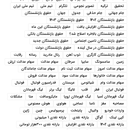
تحقیق
ترکیه
تصویر نجومی
تلگرام
تیم ملی
تیم ملی ایران
جام جهانی
جام حذفی
جدول
جهان
حقوق بازنشستگان
حقوق بازنشستگان 1402
حقوق بازنشستگان 1403
حقوق بازنشستگان افزایش یافت
حقوق بازنشستگان این ماه
حقوق بازنشستگان بالاخره اصلاح شد؟
حقوق بازنشستگان بانکی
حقوق بازنشستگان تامین اجتماعی
حقوق بازنشستگان جدید
حقوق بازنشستگان در سال آینده
حقوق بازنشستگان دولت
حقوق بازنشستگان کارگری
ذوب آهن
رئال مادرید
رسانه
رقابت
زمین
سامسونگ
سایپا
سرطان
سهام عدالت
سهام عدالت ارزش
سهام عدالت امروز
سهام عدالت ثبت نام
سهام عدالت جاماندگان
سهام عدالت خانوارها
سهام عدالت سود
سهام عدالت فروش
سهام عدالت وام
شیائومی
عربستان
فدراسیون فوتبال
فوتبال
فوتبال ایران
قطر
قلب
لالیگا
لیگ برتر
لیگ قهرمانان
لیگ قهرمانان آسیا
لیگ قهرمانان اروپا
مایکروسافت
متا
مشکلات
مصاحبه
مغز
ناسا
نساجی
هواوی
هوش مصنوعی
واردات خودرو
والیبال
پایتخت
پرسپولیس
چین
ژاپن
کپی لینک
گوگل
یارانه نقدی
یارانه نقدی 1 میلیونی
یارانه نقدی 1402
یارانه نقدی افزایش
یارانه نقدی ۳۰۰هزار تومانی