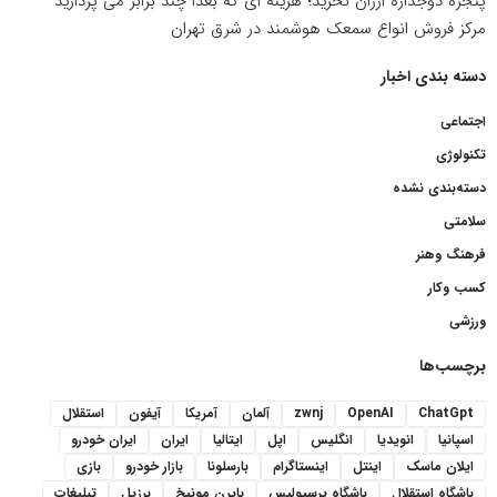
پنجره دوجداره ارزان نخرید؛ هزینه ای که بعدا چند برابر می پردازید
مرکز فروش انواع سمعک هوشمند در شرق تهران
دسته بندی اخبار
اجتماعی
تکنولوژی
دسته‌بندی نشده
سلامتی
فرهنگ وهنر
کسب وکار
ورزشی
برچسب‌ها
ChatGpt
OpenAI
zwnj
آلمان
آمریکا
آیفون
استقلال
اسپانیا
انویدیا
انگلیس
اپل
ایتالیا
ایران
ایران خودرو
ایلان ماسک
اینتل
اینستاگرام
بارسلونا
بازار خودرو
بازی
باشگاه استقلال
باشگاه پرسپولیس
بایرن مونیخ
برزیل
تبلیغات