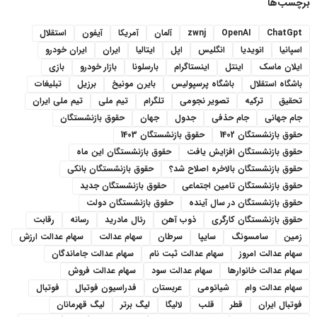
برچسب‌ها
ChatGpt
OpenAI
zwnj
آلمان
آمریکا
آیفون
استقلال
اسپانیا
انویدیا
انگلیس
اپل
ایتالیا
ایران
ایران خودرو
ایلان ماسک
اینتل
اینستاگرام
بارسلونا
بازار خودرو
بازی
باشگاه استقلال
باشگاه پرسپولیس
بایرن مونیخ
برزیل
تبلیغات
تحقیق
ترکیه
تصویر نجومی
تلگرام
تیم ملی
تیم ملی ایران
جام جهانی
جام حذفی
جدول
جهان
حقوق بازنشستگان
حقوق بازنشستگان 1402
حقوق بازنشستگان 1403
حقوق بازنشستگان افزایش یافت
حقوق بازنشستگان این ماه
حقوق بازنشستگان بالاخره اصلاح شد؟
حقوق بازنشستگان بانکی
حقوق بازنشستگان تامین اجتماعی
حقوق بازنشستگان جدید
حقوق بازنشستگان در سال آینده
حقوق بازنشستگان دولت
حقوق بازنشستگان کارگری
ذوب آهن
رئال مادرید
رسانه
رقابت
زمین
سامسونگ
سایپا
سرطان
سهام عدالت
سهام عدالت ارزش
سهام عدالت امروز
سهام عدالت ثبت نام
سهام عدالت جاماندگان
سهام عدالت خانوارها
سهام عدالت سود
سهام عدالت فروش
سهام عدالت وام
شیائومی
عربستان
فدراسیون فوتبال
فوتبال
فوتبال ایران
قطر
قلب
لالیگا
لیگ برتر
لیگ قهرمانان