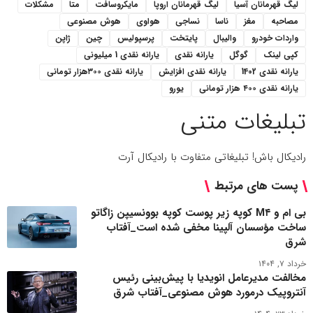
لیگ قهرمانان آسیا
لیگ قهرمانان اروپا
مایکروسافت
متا
مشکلات
مصاحبه
مغز
ناسا
نساجی
هواوی
هوش مصنوعی
واردات خودرو
والیبال
پایتخت
پرسپولیس
چین
ژاپن
کپی لینک
گوگل
یارانه نقدی
یارانه نقدی 1 میلیونی
یارانه نقدی 1402
یارانه نقدی افزایش
یارانه نقدی ۳۰۰هزار تومانی
یارانه نقدی ۴۰۰ هزار تومانی
یورو
تبلیغات متنی
رادیکال باش! تبلیغاتی متفاوت با رادیکال آرت
پست های مرتبط
بی ‌ام‌ و M۴ کوپه زیر پوست کوپه بوونسیپن زاگاتو
ساخت مؤسسان آلپینا مخفی شده است_آفتاب
شرق
خرداد ۷, ۱۴۰۴
مخالفت مدیرعامل انویدیا با پیش‌بینی رئیس
آنتروپیک درمورد هوش مصنوعی_آفتاب شرق