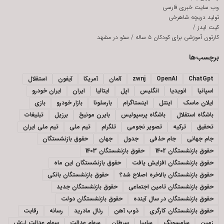
وب سایت خبری فارسی
تولید دریچه شاهرخی
کیت ایدز
/
کارتون آموزشی برای کودکان ۵ ساله
/
سئو در مشهد
برچسب‌ها
ChatGpt
OpenAI
zwnj
آلمان
آمریکا
آیفون
استقلال
اسپانیا
انویدیا
انگلیس
اپل
ایتالیا
ایران
ایران خودرو
ایلان ماسک
اینتل
اینستاگرام
بارسلونا
بازار خودرو
بازی
باشگاه استقلال
باشگاه پرسپولیس
بایرن مونیخ
برزیل
تبلیغات
تحقیق
ترکیه
تصویر نجومی
تلگرام
تیم ملی
تیم ملی ایران
جام جهانی
جام حذفی
جدول
جهان
حقوق بازنشستگان
حقوق بازنشستگان 1402
حقوق بازنشستگان 1403
حقوق بازنشستگان افزایش یافت
حقوق بازنشستگان این ماه
حقوق بازنشستگان بالاخره اصلاح شد؟
حقوق بازنشستگان بانکی
حقوق بازنشستگان تامین اجتماعی
حقوق بازنشستگان جدید
حقوق بازنشستگان در سال آینده
حقوق بازنشستگان دولت
حقوق بازنشستگان کارگری
ذوب آهن
رئال مادرید
رسانه
رقابت
زمین
سامسونگ
سایپا
سرطان
سهام عدالت
سهام عدالت ارزش