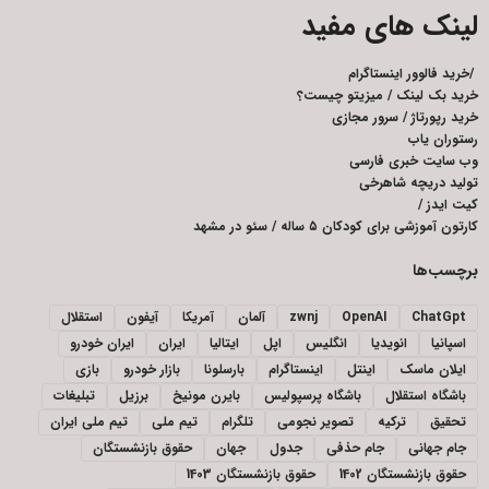
لینک های مفید
/
خرید فالوور اینستاگرام
خرید بک لینک
/
میزیتو چیست؟
خرید رپورتاژ
/
سرور مجازی
رستوران یاب
وب سایت خبری فارسی
تولید دریچه شاهرخی
کیت ایدز
/
کارتون آموزشی برای کودکان ۵ ساله
/
سئو در مشهد
برچسب‌ها
ChatGpt
OpenAI
zwnj
آلمان
آمریکا
آیفون
استقلال
اسپانیا
انویدیا
انگلیس
اپل
ایتالیا
ایران
ایران خودرو
ایلان ماسک
اینتل
اینستاگرام
بارسلونا
بازار خودرو
بازی
باشگاه استقلال
باشگاه پرسپولیس
بایرن مونیخ
برزیل
تبلیغات
تحقیق
ترکیه
تصویر نجومی
تلگرام
تیم ملی
تیم ملی ایران
جام جهانی
جام حذفی
جدول
جهان
حقوق بازنشستگان
حقوق بازنشستگان 1402
حقوق بازنشستگان 1403