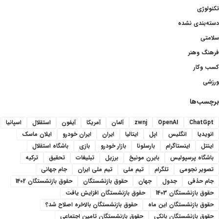
تکنولوژی
دسته‌بندی نشده
سلامتی
فرهنگ وهنر
کسب وکار
ورزشی
برچسب‌ها
ChatGpt
OpenAI
zwnj
آلمان
آمریکا
آیفون
استقلال
اسپانیا
انویدیا
انگلیس
اپل
ایتالیا
ایران
ایران خودرو
ایلان ماسک
اینتل
اینستاگرام
بارسلونا
بازار خودرو
بازی
باشگاه استقلال
باشگاه پرسپولیس
بایرن مونیخ
برزیل
تبلیغات
تحقیق
ترکیه
تصویر نجومی
تلگرام
تیم ملی
تیم ملی ایران
جام جهانی
جام حذفی
جدول
جهان
حقوق بازنشستگان
حقوق بازنشستگان 1402
حقوق بازنشستگان 1403
حقوق بازنشستگان افزایش یافت
حقوق بازنشستگان این ماه
حقوق بازنشستگان بالاخره اصلاح شد؟
حقوق بازنشستگان بانکی
حقوق بازنشستگان تامین اجتماعی