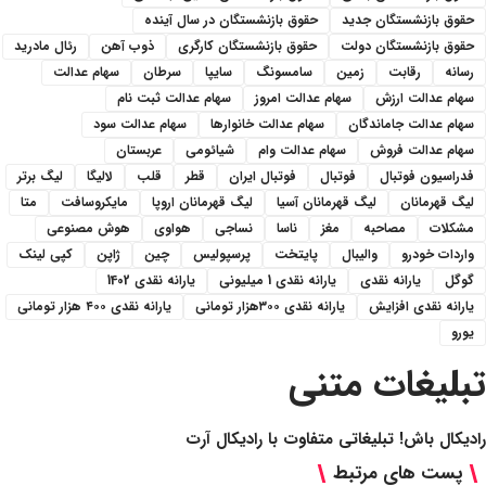
حقوق بازنشستگان جدید
حقوق بازنشستگان در سال آینده
حقوق بازنشستگان دولت
حقوق بازنشستگان کارگری
ذوب آهن
رئال مادرید
رسانه
رقابت
زمین
سامسونگ
سایپا
سرطان
سهام عدالت
سهام عدالت ارزش
سهام عدالت امروز
سهام عدالت ثبت نام
سهام عدالت جاماندگان
سهام عدالت خانوارها
سهام عدالت سود
سهام عدالت فروش
سهام عدالت وام
شیائومی
عربستان
فدراسیون فوتبال
فوتبال
فوتبال ایران
قطر
قلب
لالیگا
لیگ برتر
لیگ قهرمانان
لیگ قهرمانان آسیا
لیگ قهرمانان اروپا
مایکروسافت
متا
مشکلات
مصاحبه
مغز
ناسا
نساجی
هواوی
هوش مصنوعی
واردات خودرو
والیبال
پایتخت
پرسپولیس
چین
ژاپن
کپی لینک
گوگل
یارانه نقدی
یارانه نقدی 1 میلیونی
یارانه نقدی 1402
یارانه نقدی افزایش
یارانه نقدی ۳۰۰هزار تومانی
یارانه نقدی ۴۰۰ هزار تومانی
یورو
تبلیغات متنی
رادیکال باش! تبلیغاتی متفاوت با رادیکال آرت
پست های مرتبط