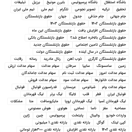
باشگاه استقلال
باشگاه پرسپولیس
بایرن مونیخ
برزیل
تبلیغات
تحقیق
ترکیه
تصویر نجومی
تلگرام
تیم ملی
تیم ملی ایران
جام جهانی
جام حذفی
جدول
جهان
حقوق بازنشستگان
حقوق بازنشستگان 1402
حقوق بازنشستگان 1403
حقوق بازنشستگان افزایش یافت
حقوق بازنشستگان این ماه
حقوق بازنشستگان بالاخره اصلاح شد؟
حقوق بازنشستگان بانکی
حقوق بازنشستگان تامین اجتماعی
حقوق بازنشستگان جدید
حقوق بازنشستگان در سال آینده
حقوق بازنشستگان دولت
حقوق بازنشستگان کارگری
ذوب آهن
رئال مادرید
رسانه
رقابت
زمین
سامسونگ
سایپا
سرطان
سهام عدالت
سهام عدالت ارزش
سهام عدالت امروز
سهام عدالت ثبت نام
سهام عدالت جاماندگان
سهام عدالت خانوارها
سهام عدالت سود
سهام عدالت فروش
سهام عدالت وام
شیائومی
عربستان
فدراسیون فوتبال
فوتبال
فوتبال ایران
قطر
قلب
لالیگا
لیگ برتر
لیگ قهرمانان
لیگ قهرمانان آسیا
لیگ قهرمانان اروپا
مایکروسافت
متا
مشکلات
مصاحبه
مغز
ناسا
نساجی
هواوی
هوش مصنوعی
واردات خودرو
والیبال
پایتخت
پرسپولیس
چین
ژاپن
کپی لینک
گوگل
یارانه نقدی
یارانه نقدی 1 میلیونی
یارانه نقدی 1402
یارانه نقدی افزایش
یارانه نقدی ۳۰۰هزار تومانی