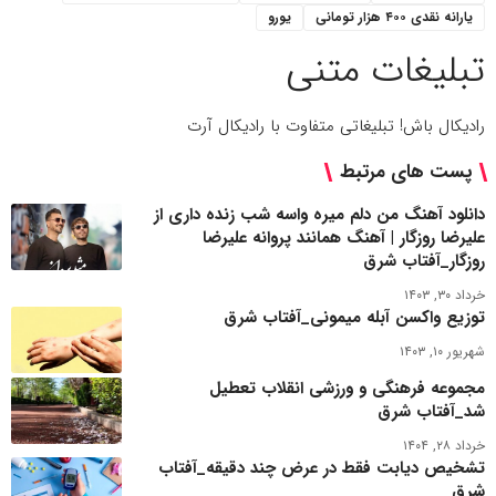
یارانه نقدی ۴۰۰ هزار تومانی
یورو
تبلیغات متنی
رادیکال باش! تبلیغاتی متفاوت با رادیکال آرت
پست های مرتبط
دانلود آهنگ من دلم میره واسه شب زنده داری از
علیرضا روزگار | آهنگ همانند پروانه علیرضا
روزگار_آفتاب شرق
خرداد ۳۰, ۱۴۰۳
توزیع واکسن آبله میمونی_آفتاب شرق
شهریور ۱۰, ۱۴۰۳
مجموعه‌ فرهنگی و ورزشی انقلاب تعطیل
شد_آفتاب شرق
خرداد ۲۸, ۱۴۰۴
تشخیص دیابت فقط در عرض چند دقیقه_آفتاب
شرق