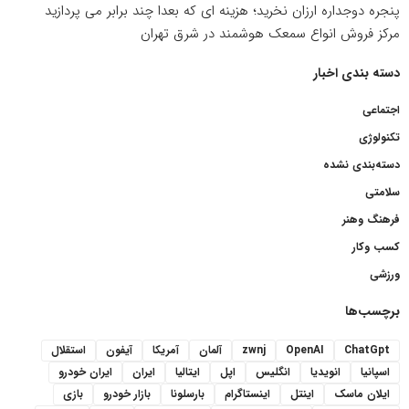
پنجره دوجداره ارزان نخرید؛ هزینه ای که بعدا چند برابر می پردازید
مرکز فروش انواع سمعک هوشمند در شرق تهران
دسته بندی اخبار
اجتماعی
تکنولوژی
دسته‌بندی نشده
سلامتی
فرهنگ وهنر
کسب وکار
ورزشی
برچسب‌ها
ChatGpt
OpenAI
zwnj
آلمان
آمریکا
آیفون
استقلال
اسپانیا
انویدیا
انگلیس
اپل
ایتالیا
ایران
ایران خودرو
ایلان ماسک
اینتل
اینستاگرام
بارسلونا
بازار خودرو
بازی