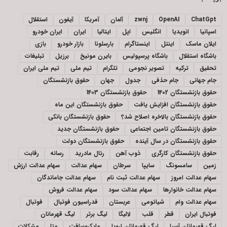
ChatGpt
OpenAI
zwnj
آلمان
آمریکا
آیفون
استقلال
اسپانیا
انویدیا
انگلیس
اپل
ایتالیا
ایران
ایران خودرو
ایلان ماسک
اینتل
اینستاگرام
بارسلونا
بازار خودرو
بازی
باشگاه استقلال
باشگاه پرسپولیس
بایرن مونیخ
برزیل
تبلیغات
تحقیق
ترکیه
تصویر نجومی
تلگرام
تیم ملی
تیم ملی ایران
جام جهانی
جام حذفی
جدول
جهان
حقوق بازنشستگان
حقوق بازنشستگان 1402
حقوق بازنشستگان 1403
حقوق بازنشستگان افزایش یافت
حقوق بازنشستگان این ماه
حقوق بازنشستگان بالاخره اصلاح شد؟
حقوق بازنشستگان بانکی
حقوق بازنشستگان تامین اجتماعی
حقوق بازنشستگان جدید
حقوق بازنشستگان در سال آینده
حقوق بازنشستگان دولت
حقوق بازنشستگان کارگری
ذوب آهن
رئال مادرید
رسانه
رقابت
زمین
سامسونگ
سایپا
سرطان
سهام عدالت
سهام عدالت ارزش
سهام عدالت امروز
سهام عدالت ثبت نام
سهام عدالت جاماندگان
سهام عدالت خانوارها
سهام عدالت سود
سهام عدالت فروش
سهام عدالت وام
شیائومی
عربستان
فدراسیون فوتبال
فوتبال
فوتبال ایران
قطر
قلب
لالیگا
لیگ برتر
لیگ قهرمانان
لیگ قهرمانان آسیا
لیگ قهرمانان اروپا
مایکروسافت
متا
مشکلات