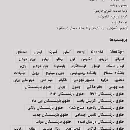
رستوران یاب
وب سایت خبری فارسی
تولید دریچه شاهرخی
کیت ایدز
/
کارتون آموزشی برای کودکان ۵ ساله
/
سئو در مشهد
برچسب‌ها
ChatGpt
OpenAI
zwnj
آلمان
آمریکا
آیفون
استقلال
اسپانیا
انویدیا
انگلیس
اپل
ایتالیا
ایران
ایران خودرو
ایلان ماسک
اینتل
اینستاگرام
بارسلونا
بازار خودرو
بازی
باشگاه استقلال
باشگاه پرسپولیس
بایرن مونیخ
برزیل
تبلیغات
تحقیق
ترکیه
تصویر نجومی
تلگرام
تیم ملی
تیم ملی ایران
جام جهانی
جام حذفی
جدول
جهان
حقوق بازنشستگان
حقوق بازنشستگان 1402
حقوق بازنشستگان 1403
حقوق بازنشستگان افزایش یافت
حقوق بازنشستگان این ماه
حقوق بازنشستگان بالاخره اصلاح شد؟
حقوق بازنشستگان بانکی
حقوق بازنشستگان تامین اجتماعی
حقوق بازنشستگان جدید
حقوق بازنشستگان در سال آینده
حقوق بازنشستگان دولت
حقوق بازنشستگان کارگری
ذوب آهن
رئال مادرید
رسانه
رقابت