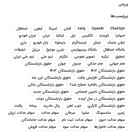
ورزشی
برچسب‌ها
ChatGpt
OpenAI
zwnj
آلمان
آمریکا
آیفون
استقلال
اسپانیا
انویدیا
انگلیس
اپل
ایتالیا
ایران
ایران خودرو
ایلان ماسک
اینتل
اینستاگرام
بارسلونا
بازار خودرو
بازی
باشگاه استقلال
باشگاه پرسپولیس
بایرن مونیخ
برزیل
تبلیغات
تحقیق
ترکیه
تصویر نجومی
تلگرام
تیم ملی
تیم ملی ایران
جام جهانی
جام حذفی
جدول
جهان
حقوق بازنشستگان
حقوق بازنشستگان 1402
حقوق بازنشستگان 1403
حقوق بازنشستگان افزایش یافت
حقوق بازنشستگان این ماه
حقوق بازنشستگان بالاخره اصلاح شد؟
حقوق بازنشستگان بانکی
حقوق بازنشستگان تامین اجتماعی
حقوق بازنشستگان جدید
حقوق بازنشستگان در سال آینده
حقوق بازنشستگان دولت
حقوق بازنشستگان کارگری
ذوب آهن
رئال مادرید
رسانه
رقابت
زمین
سامسونگ
سایپا
سرطان
سهام عدالت
سهام عدالت ارزش
سهام عدالت امروز
سهام عدالت ثبت نام
سهام عدالت جاماندگان
سهام عدالت خانوارها
سهام عدالت سود
سهام عدالت فروش