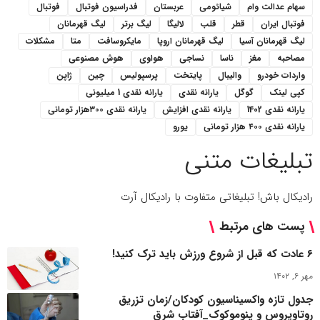
سهام عدالت وام
شیائومی
عربستان
فدراسیون فوتبال
فوتبال
فوتبال ایران
قطر
قلب
لالیگا
لیگ برتر
لیگ قهرمانان
لیگ قهرمانان آسیا
لیگ قهرمانان اروپا
مایکروسافت
متا
مشکلات
مصاحبه
مغز
ناسا
نساجی
هواوی
هوش مصنوعی
واردات خودرو
والیبال
پایتخت
پرسپولیس
چین
ژاپن
کپی لینک
گوگل
یارانه نقدی
یارانه نقدی 1 میلیونی
یارانه نقدی 1402
یارانه نقدی افزایش
یارانه نقدی ۳۰۰هزار تومانی
یارانه نقدی ۴۰۰ هزار تومانی
یورو
تبلیغات متنی
رادیکال باش! تبلیغاتی متفاوت با رادیکال آرت
پست های مرتبط
۶ عادت که قبل از شروع ورزش باید ترک کنید!
مهر ۶, ۱۴۰۲
جدول تازه واکسیناسیون کودکان/زمان تزریق
روتاویروس و پنوموکوک_آفتاب شرق