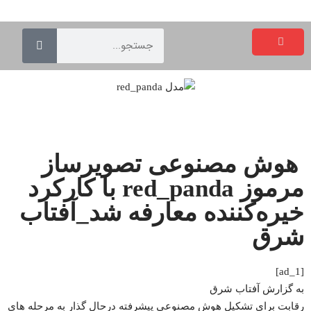
هوش مصنوعی تصویرساز
مرموز red_panda با کارکرد
خیره‌کننده معارفه شد_آفتاب
شرق
[ad_1]
به گزارش
آفتاب شرق
رقابت برای تشکیل هوش مصنوعی پیشرفته درحال گذار به مرحله های