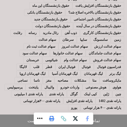
حقوق بازنشستگان افزایش یافت
حقوق بازنشستگان این ماه
حقوق بازنشستگان بالاخره اصلاح شد؟
حقوق بازنشستگان بانکی
حقوق بازنشستگان تامین اجتماعی
حقوق بازنشستگان جدید
حقوق بازنشستگان در سال آینده
حقوق بازنشستگان دولت
حقوق بازنشستگان کارگری
ذوب آهن
رئال مادرید
رسانه
رقابت
زمین
سامسونگ
سایپا
سرطان
سهام عدالت
سهام عدالت ارزش
سهام عدالت امروز
سهام عدالت ثبت نام
سهام عدالت جاماندگان
سهام عدالت خانوارها
سهام عدالت سود
سهام عدالت فروش
سهام عدالت وام
شیائومی
عربستان
فدراسیون فوتبال
فوتبال
فوتبال ایران
قطر
قلب
لالیگا
لیگ برتر
لیگ قهرمانان
لیگ قهرمانان آسیا
لیگ قهرمانان اروپا
مایکروسافت
متا
مشکلات
مصاحبه
مغز
ناسا
نساجی
هواوی
هوش مصنوعی
واردات خودرو
والیبال
پایتخت
پرسپولیس
چین
ژاپن
کپی لینک
گوگل
یارانه نقدی
یارانه نقدی 1 میلیونی
یارانه نقدی 1402
یارانه نقدی افزایش
یارانه نقدی ۳۰۰هزار تومانی
یارانه نقدی ۴۰۰ هزار تومانی
یورو
تمام حقوق نزد
آفتاب شرق
محفوظ است