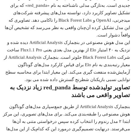
جدیدی است. به‌تازگی مدلی ناشناخته به نام «red_panda» که برای
تشکیل تصاویر کاربرد دارد، توانسته مدل‌های پیشرفته شرکت‌های
میدجرنی، OpenAI و Black Forest Labs را ناکامی دهد. تصاویری که
این مدل تشکیل کرده آن‌چنان واقعی به نظر می‌رسد که تشخیص آن‌ها
واقعاً دشوار است.
این مدل هوش مصنوعی در بنچمارک Artificial Analysis
دیده شده
و
نزدیک به ۴۰ امتیاز Elo از بهترین مدل بعدی یعنی Flux1.1 Pro ساخت
شرکت Black Forest Labs جلوتر است. بنچمارک Artificial Analysis از
معیار رتبه‌بندی به نام Elo برای قیاس کارکرد مدل‌های گوناگون
آزمایش‌شده منفعت گیری می‌کند. این معیار ابتدا برای محاسبه سطح
توانایی نسبی بازیکنان شطرنج گسترش داده شده می بود.
تصاویر تولیدشده توسط red_panda زیاد نزدیک به
تصاویر واقعی می باشند
بنچمارک Artificial Analysis از طریق جمع‌سپاری مدل‌های گوناگون
هوش مصنوعی را طبقه‌بندی می‌کند. برای مدل‌های تصویری، این مرکز
ابتدا ۲ مدل رندوم را انتخاب کرده سپس درخواستی متنی به آن‌ها
می‌فرستد. درنهایت تصمیم‌گیری درمورد این که کدام‌یک از این مدل‌ها