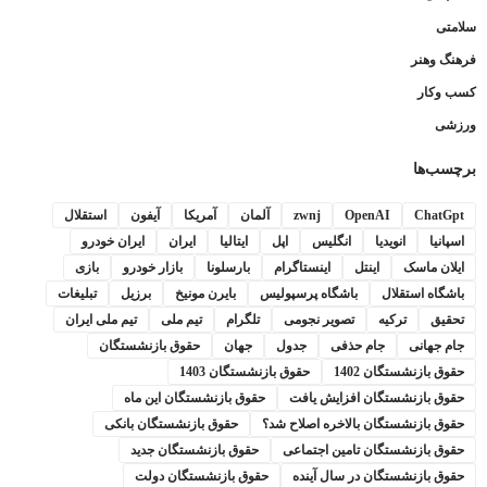
سلامتی
فرهنگ وهنر
کسب وکار
ورزشی
برچسب‌ها
ChatGpt
OpenAI
zwnj
آلمان
آمریکا
آیفون
استقلال
اسپانیا
انویدیا
انگلیس
اپل
ایتالیا
ایران
ایران خودرو
ایلان ماسک
اینتل
اینستاگرام
بارسلونا
بازار خودرو
بازی
باشگاه استقلال
باشگاه پرسپولیس
بایرن مونیخ
برزیل
تبلیغات
تحقیق
ترکیه
تصویر نجومی
تلگرام
تیم ملی
تیم ملی ایران
جام جهانی
جام حذفی
جدول
جهان
حقوق بازنشستگان
حقوق بازنشستگان 1402
حقوق بازنشستگان 1403
حقوق بازنشستگان افزایش یافت
حقوق بازنشستگان این ماه
حقوق بازنشستگان بالاخره اصلاح شد؟
حقوق بازنشستگان بانکی
حقوق بازنشستگان تامین اجتماعی
حقوق بازنشستگان جدید
حقوق بازنشستگان در سال آینده
حقوق بازنشستگان دولت