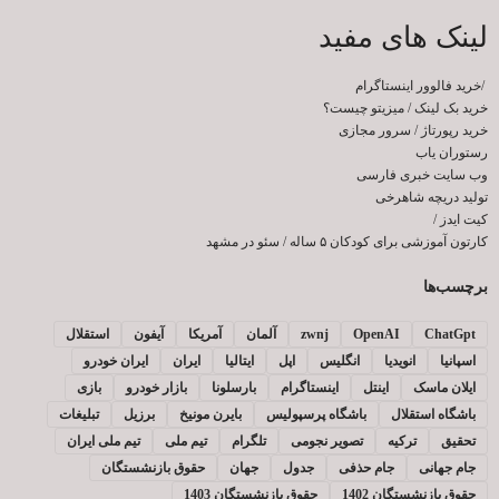
لینک های مفید
/
خرید فالوور اینستاگرام
خرید بک لینک
/
میزیتو چیست؟
خرید رپورتاژ
/
سرور مجازی
رستوران یاب
وب سایت خبری فارسی
تولید دریچه شاهرخی
کیت ایدز
/
کارتون آموزشی برای کودکان ۵ ساله
/
سئو در مشهد
برچسب‌ها
ChatGpt
OpenAI
zwnj
آلمان
آمریکا
آیفون
استقلال
اسپانیا
انویدیا
انگلیس
اپل
ایتالیا
ایران
ایران خودرو
ایلان ماسک
اینتل
اینستاگرام
بارسلونا
بازار خودرو
بازی
باشگاه استقلال
باشگاه پرسپولیس
بایرن مونیخ
برزیل
تبلیغات
تحقیق
ترکیه
تصویر نجومی
تلگرام
تیم ملی
تیم ملی ایران
جام جهانی
جام حذفی
جدول
جهان
حقوق بازنشستگان
حقوق بازنشستگان 1402
حقوق بازنشستگان 1403