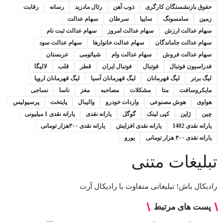
حقوق بازنشستگان کارگری
ذوب آهن
رئال مادرید
رسانه
رقابت
زمین
سامسونگ
سایپا
سرطان
سهام عدالت
سهام عدالت ارزش
سهام عدالت امروز
سهام عدالت ثبت نام
سهام عدالت جاماندگان
سهام عدالت خانوارها
سهام عدالت سود
سهام عدالت فروش
سهام عدالت وام
شیائومی
عربستان
فدراسیون فوتبال
فوتبال
فوتبال ایران
قطر
قلب
لالیگا
لیگ برتر
لیگ قهرمانان
لیگ قهرمانان آسیا
لیگ قهرمانان اروپا
مایکروسافت
متا
مشکلات
مصاحبه
مغز
ناسا
نساجی
هواوی
هوش مصنوعی
واردات خودرو
والیبال
پایتخت
پرسپولیس
چین
ژاپن
کپی لینک
گوگل
یارانه نقدی
یارانه نقدی 1 میلیونی
یارانه نقدی 1402
یارانه نقدی افزایش
یارانه نقدی ۳۰۰هزار تومانی
یارانه نقدی ۴۰۰ هزار تومانی
یورو
تبلیغات متنی
رادیکال باش! تبلیغاتی متفاوت با رادیکال آرت
پست های مرتبط