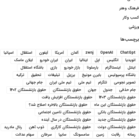
فرهنگ وهنر
کسب وکار
ورزشی
برچسب‌ها
ChatGpt
OpenAI
zwnj
آلمان
آمریکا
آیفون
استقلال
اسپانیا
انویدیا
انگلیس
اپل
ایتالیا
ایران
ایران خودرو
ایلان ماسک
اینتل
اینستاگرام
بارسلونا
بازار خودرو
بازی
باشگاه استقلال
باشگاه پرسپولیس
بایرن مونیخ
برزیل
تبلیغات
تحقیق
ترکیه
تصویر نجومی
تلگرام
تیم ملی
تیم ملی ایران
جام جهانی
جام حذفی
جدول
جهان
حقوق بازنشستگان
حقوق بازنشستگان 1402
حقوق بازنشستگان 1403
حقوق بازنشستگان افزایش یافت
حقوق بازنشستگان این ماه
حقوق بازنشستگان بالاخره اصلاح شد؟
حقوق بازنشستگان بانکی
حقوق بازنشستگان تامین اجتماعی
حقوق بازنشستگان جدید
حقوق بازنشستگان در سال آینده
حقوق بازنشستگان دولت
حقوق بازنشستگان کارگری
ذوب آهن
رئال مادرید
رسانه
رقابت
زمین
سامسونگ
سایپا
سرطان
سهام عدالت