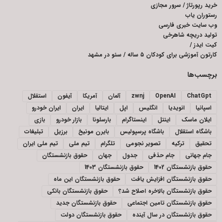
خرید رپورتاژ
/
سرور مجازی
رستوران یاب
وب سایت خبری فارسی
تولید دریچه شاهرخی
کیت ایدز
/
کارتون آموزشی برای کودکان ۵ ساله
/
سئو در مشهد
برچسب‌ها
ChatGpt
OpenAI
zwnj
آلمان
آمریکا
آیفون
استقلال
اسپانیا
انویدیا
انگلیس
اپل
ایتالیا
ایران
ایران خودرو
ایلان ماسک
اینتل
اینستاگرام
بارسلونا
بازار خودرو
بازی
باشگاه استقلال
باشگاه پرسپولیس
بایرن مونیخ
برزیل
تبلیغات
تحقیق
ترکیه
تصویر نجومی
تلگرام
تیم ملی
تیم ملی ایران
جام جهانی
جام حذفی
جدول
جهان
حقوق بازنشستگان
حقوق بازنشستگان 1402
حقوق بازنشستگان 1403
حقوق بازنشستگان افزایش یافت
حقوق بازنشستگان این ماه
حقوق بازنشستگان بالاخره اصلاح شد؟
حقوق بازنشستگان بانکی
حقوق بازنشستگان تامین اجتماعی
حقوق بازنشستگان جدید
حقوق بازنشستگان در سال آینده
حقوق بازنشستگان دولت