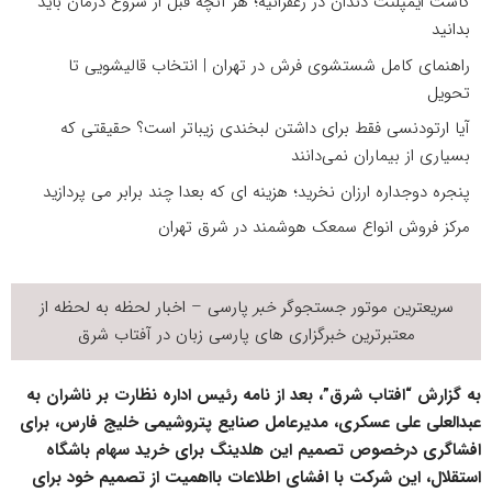
کاشت ایمپلنت دندان در زعفرانیه؛ هر آنچه قبل از شروع درمان باید
بدانید
راهنمای کامل شستشوی فرش در تهران | انتخاب قالیشویی تا
تحویل
آیا ارتودنسی فقط برای داشتن لبخندی زیباتر است؟ حقیقتی که
بسیاری از بیماران نمی‌دانند
پنجره دوجداره ارزان نخرید؛ هزینه ای که بعدا چند برابر می پردازید
مرکز فروش انواع سمعک هوشمند در شرق تهران
سریعترین موتور جستجوگر
خبر
پارسی – اخبار لحظه به لحظه از
معتبرترین خبرگزاری های پارسی زبان در
آفتاب شرق
به گزارش “افتاب شرق”، بعد از نامه رئیس اداره نظارت بر ناشران به
عبدالعلی علی عسکری، مدیرعامل صنایع پتروشیمی خلیج فارس، برای
افشاگری درخصوص تصمیم این هلدینگ برای خرید سهام باشگاه
استقلال، این شرکت با افشای اطلاعات بااهمیت از تصمیم خود برای