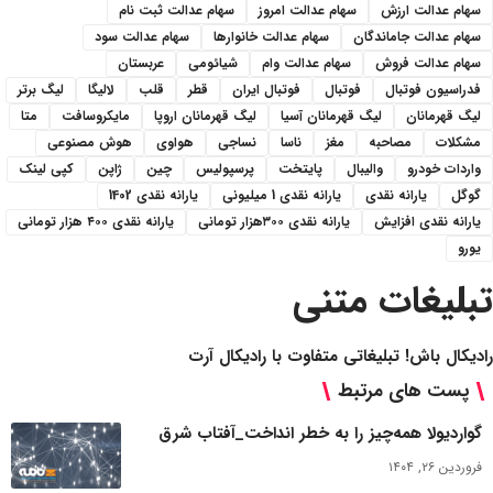
سهام عدالت ارزش
سهام عدالت امروز
سهام عدالت ثبت نام
سهام عدالت جاماندگان
سهام عدالت خانوارها
سهام عدالت سود
سهام عدالت فروش
سهام عدالت وام
شیائومی
عربستان
فدراسیون فوتبال
فوتبال
فوتبال ایران
قطر
قلب
لالیگا
لیگ برتر
لیگ قهرمانان
لیگ قهرمانان آسیا
لیگ قهرمانان اروپا
مایکروسافت
متا
مشکلات
مصاحبه
مغز
ناسا
نساجی
هواوی
هوش مصنوعی
واردات خودرو
والیبال
پایتخت
پرسپولیس
چین
ژاپن
کپی لینک
گوگل
یارانه نقدی
یارانه نقدی 1 میلیونی
یارانه نقدی 1402
یارانه نقدی افزایش
یارانه نقدی ۳۰۰هزار تومانی
یارانه نقدی ۴۰۰ هزار تومانی
یورو
تبلیغات متنی
رادیکال باش! تبلیغاتی متفاوت با رادیکال آرت
پست های مرتبط
گواردیولا همه‌چیز را به خطر انداخت_آفتاب شرق
فروردین ۲۶, ۱۴۰۴