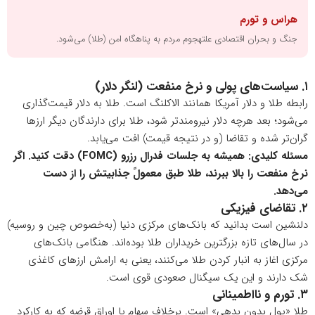
هراس و تورم
جنگ و بحران اقتصادی علتهجوم مردم به پناهگاه امن (طلا) می‌شود.
۱
. سیاست‌های پولی و نرخ منفعت (لنگر دلار)
رابطه طلا و دلار آمریکا همانند الاکلنگ است. طلا به دلار قیمت‌گذاری
می‌شود؛ بعد هرچه دلار نیرومندتر شود، طلا برای دارندگان دیگر ارزها
گران‌تر شده و تقاضا (و در نتیجه قیمت) افت می‌یابد.
مسئله کلیدی: همیشه به جلسات فدرال رزرو (FOMC) دقت کنید. اگر
نرخ منفعت را بالا ببرند، طلا طبق معمولً جذابیتش را از دست
می‌دهد.
۲
. تقاضای فیزیکی
دلنشین است بدانید که بانک‌های مرکزی دنیا (به‌خصوص چین و روسیه)
در سال‌های تازه بزرگترین خریداران طلا بوده‌اند. هنگامی بانک‌های
مرکزی اغاز به انبار کردن طلا می‌کنند، یعنی به ارامش ارزهای کاغذی
شک دارند و این یک سیگنال صعودی قوی است.
۳
. تورم و نااطمینانی
طلا «پولِ بدون بدهی» است. برخلاف سهام یا اوراق قرضه که به کارکرد