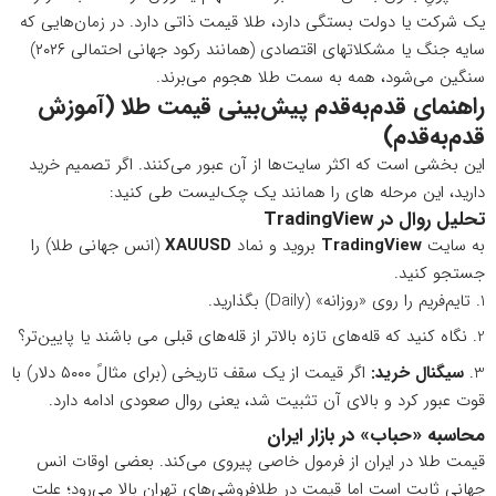
یک شرکت یا دولت بستگی دارد، طلا قیمت ذاتی دارد. در زمان‌هایی که
سایه جنگ یا مشکلاتهای اقتصادی (همانند رکود جهانی احتمالی ۲۰۲۶)
سنگین می‌شود، همه به سمت طلا هجوم می‌برند.
راهنمای قدم‌به‌قدم پیش‌بینی قیمت طلا (آموزش
قدم‌به‌قدم)
این بخشی است که اکثر سایت‌ها از آن عبور می‌کنند. اگر تصمیم خرید
دارید، این مرحله های را همانند یک چک‌لیست طی کنید:
تحلیل روال در
TradingView
به سایت
TradingView
بروید و نماد
XAUUSD
(انس جهانی طلا) را
جستجو کنید.
تایم‌فریم را روی «روزانه» (Daily) بگذارید.
نگاه کنید که قله‌های تازه بالاتر از قله‌های قبلی می باشند یا پایین‌تر؟
سیگنال خرید
:
اگر قیمت از یک سقف تاریخی (برای مثالً ۵۰۰۰ دلار) با
قوت عبور کرد و بالای آن تثبیت شد، یعنی روال صعودی ادامه دارد.
محاسبه «حباب» در بازار ایران
قیمت طلا در ایران از فرمول خاصی پیروی می‌کند. بعضی اوقات انس
جهانی ثابت است اما قیمت در طلافروشی‌های تهران بالا می‌رود؛ علت