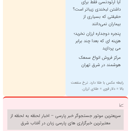
آیا ارتودنسی فقط برای
داشتن لبخندی زیباتر است؟
حقیقتی که بسیاری از
بیماران نمی‌دانند
پنجره دوجداره ارزان نخرید؛
هزینه ای که بعدا چند برابر
می پردازید
مرکز فروش انواع سمعک
هوشمند در شرق تهران
رابطه عکس با طلا دارد. نرخ منفعت
بالا = دلار قوی = طلای ارزان.
📈
سریعترین موتور جستجوگر
خبر
پارسی – اخبار لحظه به لحظه از
معتبرترین خبرگزاری های پارسی زبان در
آفتاب شرق