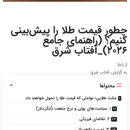
چطور قیمت طلا را پیش‌بینی
کنیم؟ (راهنمای جامع
۲۰۲۶)_آفتاب شرق
[ad_1]
به گزارش
آفتاب شرق
محتواها
مثلث طلایی؛ عواملی که قیمت طلا را تحول خواهند داد
۱. سیاست‌های پولی و نرخ منفعت (لنگر دلار)
۲. تقاضای فیزیکی
۳. تورم و نااطمینانی