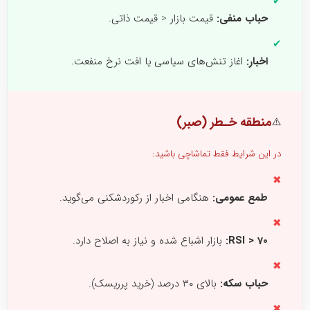
✔
حباب منفی:
قیمت بازار < قیمت ذاتی.
✔
اخبار:
اغاز تنش‌های سیاسی یا افت نرخ منفعت.
منطقه خـطر (صبر)
⚠️
در این شرایط فقط تماشاچی باشید:
✖
طمع عمومی:
هنگامی اخبار از رکوردشکنی می‌گوید.
✖
RSI > 70:
بازار اشباع شده و نیاز به اصلاح دارد.
✖
حباب سکه:
بالای ۳۰ درصد (خرید پرریسک).
✖