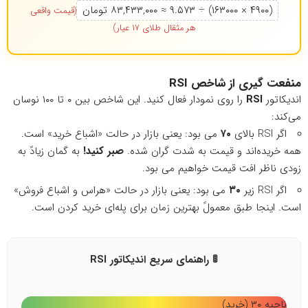
(۴۹۰۰ × ۱۶۳۰۰۰) ÷ ۹.۵۷۳ ≈ ۸۳,۴۳۳,۰۰۰ تومان
(قیمت واقعی
هر مثقال طلای ۱۷ عیار)
منفعت گیری از شاخص
RSI
اندیکاتور
RSI
را روی نمودار فعال کنید. این شاخص بین ۰ تا ۱۰۰ نوسان
می‌کند:
اگر RSI بالای
۷۰
می بود: یعنی بازار در حالت «اشباع خرید» است.
همه خریده‌اند و قیمت به شدت گران شده.
صبر کنید!
به گمان زیادً به
زودی ناظر افت قیمت خواهیم می بود.
اگر RSI زیر
۳۰
می بود: یعنی بازار در حالت «هراس و اشباع فروش»
است. اینجا طبق معمولً بهترین زمان برای پله‌ای خرید کردن است.
🚦 راهنمای سریع اندیکاتور RSI
ناحیه ۳۰ (خرید)