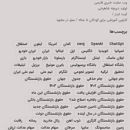
وب سایت خبری فارسی
تولید دریچه شاهرخی
کیت ایدز
/
کارتون آموزشی برای کودکان ۵ ساله
/
سئو در مشهد
برچسب‌ها
ChatGpt
OpenAI
zwnj
آلمان
آمریکا
آیفون
استقلال
اسپانیا
انویدیا
انگلیس
اپل
ایتالیا
ایران
ایران خودرو
ایلان ماسک
اینتل
اینستاگرام
بارسلونا
بازار خودرو
بازی
باشگاه استقلال
باشگاه پرسپولیس
بایرن مونیخ
برزیل
تبلیغات
تحقیق
ترکیه
تصویر نجومی
تلگرام
تیم ملی
تیم ملی ایران
جام جهانی
جام حذفی
جدول
جهان
حقوق بازنشستگان
حقوق بازنشستگان 1402
حقوق بازنشستگان 1403
حقوق بازنشستگان افزایش یافت
حقوق بازنشستگان این ماه
حقوق بازنشستگان بالاخره اصلاح شد؟
حقوق بازنشستگان بانکی
حقوق بازنشستگان تامین اجتماعی
حقوق بازنشستگان جدید
حقوق بازنشستگان در سال آینده
حقوق بازنشستگان دولت
حقوق بازنشستگان کارگری
ذوب آهن
رئال مادرید
رسانه
رقابت
زمین
سامسونگ
سایپا
سرطان
سهام عدالت
سهام عدالت ارزش