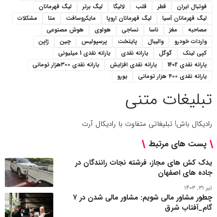
فوتبال ایران
قطر
قلب
لالیگا
لیگ برتر
لیگ قهرمانان
لیگ قهرمانان آسیا
لیگ قهرمانان اروپا
مایکروسافت
متا
مشکلات
مصاحبه
مغز
ناسا
نساجی
هواوی
هوش مصنوعی
واردات خودرو
والیبال
پایتخت
پرسپولیس
چین
ژاپن
کپی لینک
گوگل
یارانه نقدی
یارانه نقدی 1 میلیونی
یارانه نقدی 1402
یارانه نقدی افزایش
یارانه نقدی ۳۰۰هزار تومانی
یارانه نقدی ۴۰۰ هزار تومانی
یورو
تبلیغات متنی
رادیکال باش! تبلیغاتی متفاوت با رادیکال آرت
پست های مرتبط
یدک کش های مجاز، فرشته نجات رانندگان در
جاده های اصفهان
تیر ۳۱, ۱۴۰۳
چطور مشاور مالی شویم: مشاور مالی شدن در ۷
گام_آفتاب شرق