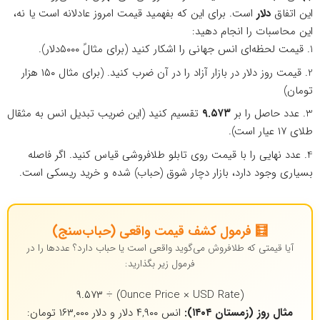
این اتفاق
دلار
است. برای این که بفهمید قیمت امروز عادلانه است یا نه،
این محاسبات را انجام دهید:
قیمت لحظه‌ای انس جهانی را اشکار کنید (برای مثالً ۵۰۰۰دلار).
قیمت روز دلار در بازار آزاد را در آن ضرب کنید. (برای مثال ۱۵۰ هزار
تومان)
عدد حاصل را بر
۹.۵۷۳
تقسیم کنید (این ضریب تبدیل انس به مثقال
طلای ۱۷ عیار است).
عدد نهایی را با قیمت روی تابلو طلافروشی قیاس کنید. اگر فاصله
بسیاری وجود دارد، بازار دچار شوق (حباب) شده و خرید ریسکی است.
🧮 فرمول کشف قیمت واقعی (حباب‌سنج)
آیا قیمتی که طلافروش می‌گوید واقعی است یا حباب دارد؟ عددها را در
فرمول زیر بگذارید:
(Ounce Price × USD Rate) ÷ ۹.۵۷۳
مثال روز (زمستان ۱۴۰۴):
انس ۴,۹۰۰ دلار و دلار ۱۶۳,۰۰۰ تومان: