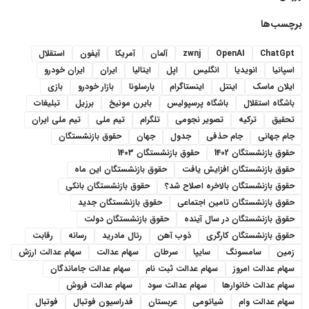
برچسب‌ها
ChatGpt
OpenAI
zwnj
آلمان
آمریکا
آیفون
استقلال
اسپانیا
انویدیا
انگلیس
اپل
ایتالیا
ایران
ایران خودرو
ایلان ماسک
اینتل
اینستاگرام
بارسلونا
بازار خودرو
بازی
باشگاه استقلال
باشگاه پرسپولیس
بایرن مونیخ
برزیل
تبلیغات
تحقیق
ترکیه
تصویر نجومی
تلگرام
تیم ملی
تیم ملی ایران
جام جهانی
جام حذفی
جدول
جهان
حقوق بازنشستگان
حقوق بازنشستگان 1402
حقوق بازنشستگان 1403
حقوق بازنشستگان افزایش یافت
حقوق بازنشستگان این ماه
حقوق بازنشستگان بالاخره اصلاح شد؟
حقوق بازنشستگان بانکی
حقوق بازنشستگان تامین اجتماعی
حقوق بازنشستگان جدید
حقوق بازنشستگان در سال آینده
حقوق بازنشستگان دولت
حقوق بازنشستگان کارگری
ذوب آهن
رئال مادرید
رسانه
رقابت
زمین
سامسونگ
سایپا
سرطان
سهام عدالت
سهام عدالت ارزش
سهام عدالت امروز
سهام عدالت ثبت نام
سهام عدالت جاماندگان
سهام عدالت خانوارها
سهام عدالت سود
سهام عدالت فروش
سهام عدالت وام
شیائومی
عربستان
فدراسیون فوتبال
فوتبال