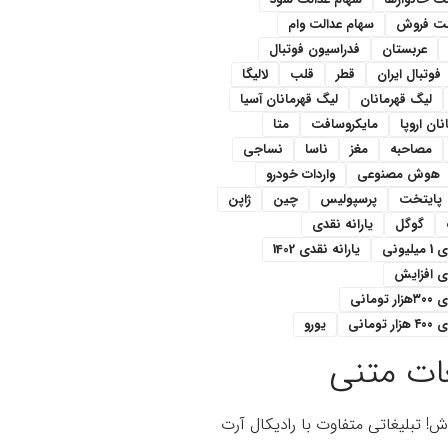
لت فروش
سهام عدالت وام
عربستان
فدراسیون فوتبال
فوتبال ایران
قطر
قلب
لالیگا
لیگ قهرمانان
لیگ قهرمانان آسیا
ان اروپا
مایکروسافت
متا
مصاحبه
مغز
ناسا
نساجی
هوش مصنوعی
واردات خودرو
پایتخت
پرسپولیس
چین
ژاپن
گوگل
یارانه نقدی
یونی
یارانه نقدی 1402
دی افزایش
ومانی
تومانی
یورو
ات متنی
اش! تبلیغاتی متفاوت با رادیکال آرت