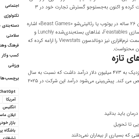
اجتماعی
» جایگاه خود را به‌گفتن پرمخاطب‌ترین یوتوبر تثبیت کرده و اکنون به‌جستوجو گسترش تجارت خود در ۳
تکنولوژی
قسمت رسانه‌ای Beast Industries به ویدیوهای این جوان ۲۶ ساله در یوتوب یا رئالیتی‌شو «Beast Games» اشاره
دسته‌بندی 
دارد. کسب‌وکار کالاهای مصرفی نیز شامل شرکت شکلات‌سازی Feastables، غذاهای بسته‌بندی‌شده Lunchly و
سلامتی
اکشن فیگورهای کلکسیونی MrBeast Lab می‌شود. در قسمت نرم‌افزاری نیز دونالدسون Viewstats را اراعه کرده که
فرهنگ وهنر
ان محتواست.
ی تازه
کسب وکار
ورزشی
مطابق اسناد مالی، سال ۲۰۲۴ شرکت Beast Industries نزدیک به ۴۷۳ میلیون دلار درآمد داشت که نسبت به سال
برچسب‌ها
۲۰۲۳ رشد ۱۱۴ درصدی با درآمد ۲۲۱ میلیون دلاری را مشخص می کند. پیش‌بینی می‌شود درآمد این شرکت در ۲۰۲۵
ChatGpt
آمریکا
انگلیس
رمان باید بدانید
ایلان ما
بازار خودر
یی تا تحویل
باشگاه پ
ی که بسیاری از بیماران نمی‌دانند
تبلیغات