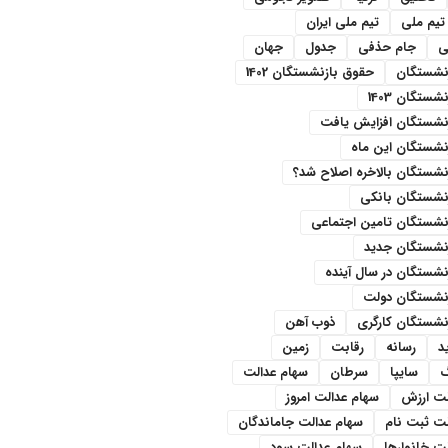
تیم ملی
تیم ملی ایران
ی
جام حذفی
جدول
جهان
نشستگان
حقوق بازنشستگان 1402
ستگان 1403
نشستگان افزایش یافت
نشستگان این ماه
شستگان بالاخره اصلاح شد؟
نشستگان بانکی
نشستگان تامین اجتماعی
نشستگان جدید
شستگان در سال آینده
نشستگان دولت
نشستگان کارگری
ذوب آهن
د
رسانه
رقابت
زمین
سایپا
سرطان
سهام عدالت
لت ارزش
سهام عدالت امروز
لت ثبت نام
سهام عدالت جاماندگان
ت خانوارها
سهام عدالت سود