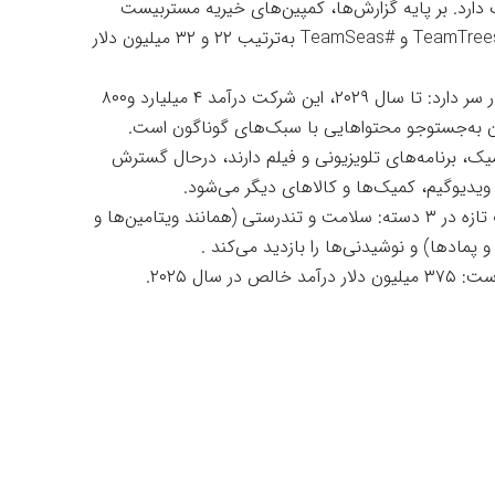
 شده، بیشتر از ۲۷ میلیون مشترک دارد. بر پایه گزارش‌ها، کمپین‌های خیریه مستربیست
برای کاشت درختان و پاک‌سازی اقیانوس‌ها با نام‌های #TeamTrees و #TeamSeas به‌ترتیب ۲۲ و ۳۲ میلیون دلار
دونالدسون آرزوهای بزرگی برای آینده Beast Industries در سر دارد: تا سال ۲۰۲۹، این شرکت درآمد ۴ میلیارد و۸۰۰
ون به‌جستوجو محتواهایی با سبک‌های گوناگون است.
ک، برنامه‌های تلویزیونی و فیلم دارند، درحال گسترش
 ۳ دسته:
سلامت
و تندرستی (همانند ویتامین‌ها و
پمادها) و نوشیدنی‌ها را بازدید می‌کند .