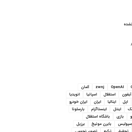
نشده
OpenAI
zwnj
آلمان
آیفون
استقلال
اسپانیا
انویدیا
اپل
ایتالیا
ایران
ایران خودرو
سک
اینتل
اینستاگرام
بارسلونا
و
بازی
باشگاه استقلال
رسپولیس
بایرن مونیخ
برزیل
تحقیق
ترکیه
تصویر نجومی