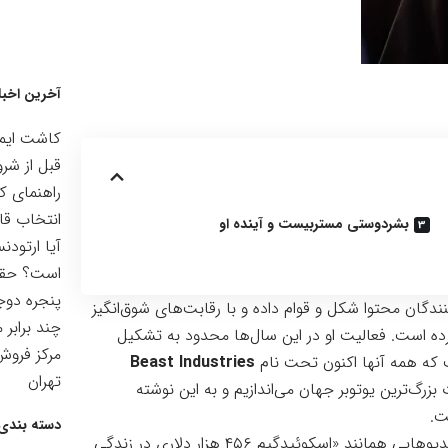
آخرین اخبا
کاشت ایمپ
قبل از شرو
راهنمای ک
انتخاب قا
بشردوستی مستربیست و آینده او
آیا ارتودن
است؟ حقیق
پنجره دوجد
نندگان محتوا شکل و قوام داده و با رقابت‌های شوق‌انگیز
چند برابر 
ه است. فعالیت او در این سال‌ها محدود به تشکیل
مرکز فرو
ست که همه آنها اکنون تحت نام
Beast Industries
تهران
زرگ‌ترین یوتوبر جهان می‌اندازیم و به این نوشته
ت.
دسته بندی 
یوهایی همانند «
اسکوئیدگیم ۴۵۶ هزار دلاری در زندگی