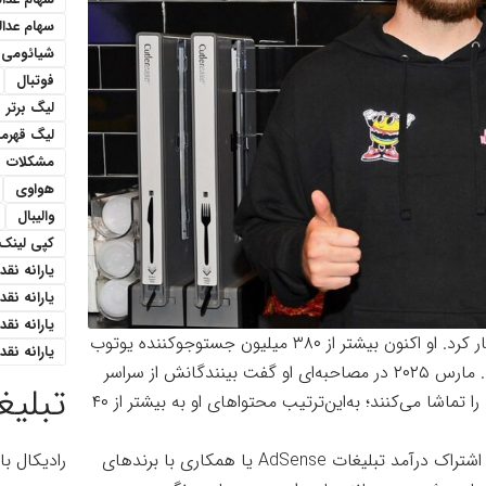
سهام عدا
شیائومی
فوتبال
لیگ برتر
لیگ قهرمان
مشکلات
هواوی
والیبال
کپی لینک
یارانه نقدی 1 میل
یارانه نق
یارانه نقدی ۳۰۰هزار ت
دونالدسون اولین ویدیوی خود در یوتوب را سال ۲۰۱۲ انتشار کرد. او اکنون بیشتر از ۳۸۰ میلیون جستوجو‌کننده یوتوب
یارانه نقدی ۴۰۰ هزار 
مارس ۲۰۲۵ در
مصاحبه‌ای
او گفت بینندگانش از سراسر
تبلیغ
جهان می باشند و ۷۰ درصد آنها خارج از ایالات متحده ما را تماشا می‌کنند؛ به‌این‌ترتیب محتواهای او به بیشتر از ۴۰
در یوتوب تولیدکنندگان محتوا طبق معمولً از طریق برنامه اشتراک درآمد تبلیغات AdSense یا همکاری با برندهای
رادیکال ب