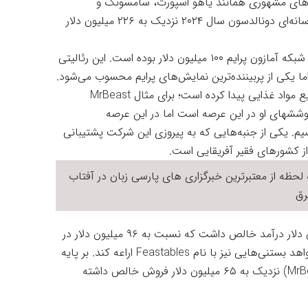
دهای مشهوری همانند یاهو اسپورت، سامسونگ و
اسپاتیفای همکاری کرده‌اند. درمجموع، درآمد کسب‌وکار رسانه‌ای دونالدسون سال ۲۰۲۴ نزدیک به ۲۲۶ میلیون دلار
این چنین قرارداد ۱۰ قسمتی Beast Games دونالدسون با شبکه آمازون پرایم ۱۰۰ میلیون دلار بوده است. این رئالیتی
اما یکی از پربیننده‌ترین نمایش‌های پرایم محسوب می‌شود.
دونالدسون، فراتر از یوتوب، پیروزی‌های زیاد خوبی در صنایع مواد غذایی پیدا کرده است؛ برای مثال MrBeast
ز کوششهای او در این عرصه است اما در این عرصه
اد تر با شکلا‌ت‌های Feastables می‌شناسیم. یکی از جنبه‌هایی که به پیروزی این شرکت پشتیبانی
از کشورهای فقیر آفریقایی است.
لحظه از معتبرترین خبرگزاری های پارسی زبان در
آفتاب
ق
شکلات‌های Feastables سال ۲۰۲۴ نزدیک به ۲۱۵ میلیون دلار درآمد خالص داشت که نسبت به ۹۶ میلیون دلار در
سال ۲۰۲۳ رشد چشمگیری داشته است. دونالدسون می‌خواهد بستنی‌هایی نیز با نام Feastables اراعه کند. بر پایه
آمار منتشرشده، تجارت اسباب‌بازی دونالدسون (MrBeast Lab) نزدیک به ۶۵ میلیون دلار فروش خالص داشته