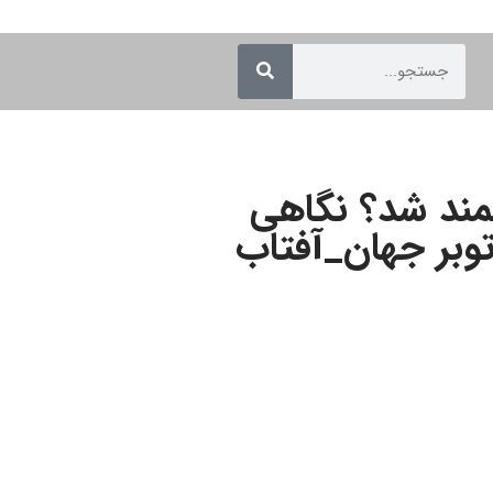
ند شد؟ نگاهی
توبر جهان_آفتاب