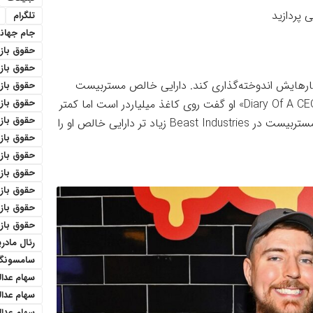
ی پردازید
تلگرام
جام جهان
حقوق باز
حقوق بازنش
کارهایش اندوخته‌گذاری کند. دارایی خالص مستربیست
حقوق باز
حقوق باز
Diary Of A CE
» او گفت روی کاغذ میلیاردر است اما کمتر
حقوق بازن
از یک‌میلیون دلار در حساب بانکی خود دارد؛ یعنی سهام مستربیست در Beast Industries زیاد تر دارایی خالص او را
حقوق باز
حقوق باز
حقوق باز
حقوق بازن
حقوق باز
حقوق باز
رئال مادری
سامسونگ
سهام عدا
سهام عدا
سهام عدال