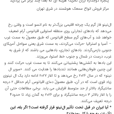
پنجره دوجداره ارزان نخرید؛ هزینه ای که بعدا چند برابر می پردازید
مرکز فروش انواع سمعک هوشمند در شرق تهران
ال‌نینو فاز گرم یک چرخه اقلیمی بزرگ‌تر به نام انسو است و وقتی رخ
می‌دهد که بادهای تجارتی روی منطقه استوایی اقیانوس آرام ضعیف
خواهد شد و آب‌های گرم سطح اقیانوس که طبق معمولً به سمت غرب
– آسیا و استرالیا -حرکت می‌کردند، به سمت شرق یعنی سواحل آمریکای
جنوبی بازمی‌گردند. بادهای تجاری، بادهایی می باشند که از شرق به
غرب، درست در شمال و جنوب خط استوا، می‌وزند.
این بادها به کشتی‌ها پشتیبانی می‌کنند تا به سمت غرب حرکت کنند و
این چنین طوفان‌هایی همانند تندبادها را هدایت می کنند. «سوپر ال
نینو» که در سال ۲۰۲۶ رخ می‌دهد و تا اغاز ۲۰۲۷ ادامه دارد یک ال نینوی
زیاد قوی است که در آن، طبق معمولً دمای اقیانوس آرام حداقل ۲ درجه
سانتیگراد بالاتر از حد متوسط افزایش می یابد. برخی مطالعات حتی آن
را با اغاز بالاتر ۳ درجه سانتیگراد و برای ۲۰۲۶ به گمان زیاد تا حدود۴
درجه تعریف می‌کنند.
* آیا ایران در قبل تحت تأثیر ال‌نینو قرار گرفته است؟ اگر بله، این
تأثیرات به چه شکل بوده‌اند؟