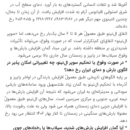
آفریقا شد و تلفات انسانی گستردهای به بار آورد. دمای سطح آب در
شرق استوایی اقیانوس آرام به شدت افزایش یافت. از آن زمان تا بحال،
چندین النینوی مهم دیگر هم در ۱۹۸۲-۱۹۸۳، ۱۹۹۷-۱۹۹۸ و ۲۰۱۵-۲۰۱۶ رخ
داده‌اند.
اتفاق ال‌نینو طبق معمولً هر ۵ تا ۶ سال یک‌بار رخ می‌دهد، اما «سوپر
ال‌نینو» اتفاق‌ای کم‌تکرارتر است که در صورت وقوع، می‌تواند تأثیرات
شدیدتری بر منطقه داشته باشد. بر این مبنا، گمان افزایش بارش‌ها و
وقوع سیلاب‌ها در پاییز و زمستان سال جاری بالا برسی می‌شود.
* در صورت وقوع یا تحکیم سوپر ال‌نینو، چه تغییراتی امکان پذیر در
الگوی بارش و دمای ایران رخ دهد؟
بر پایه الگوهای تاریخی طبق معمولً افزایش بارندگی در اواخر پاییز و
آذرماه با تحکیم ال‌نینو به گمان زیاد علتتسهیل ورود سامانه‌های بارشی
سودانی و مدیترانه‌ای به ایران می‌شود که نتیجه آن افزایش بارش‌ها در
نیمه غربی، جنوبی و مرکزی سرزمین است. سال‌های ال‌نینو طبق معمولً
با افزایش جزیی دمای زمستان همراه می شود ولی به علت رطوبت بالا،
معنولا بارش‌های سنگینی در زمستان تا اغاز بهار ۱۴۰۶ انتظار می رود رخ
دهد.
* آیا گمان افزایش بارش‌های شدید، سیلاب‌ها یا رخدادهای جوی