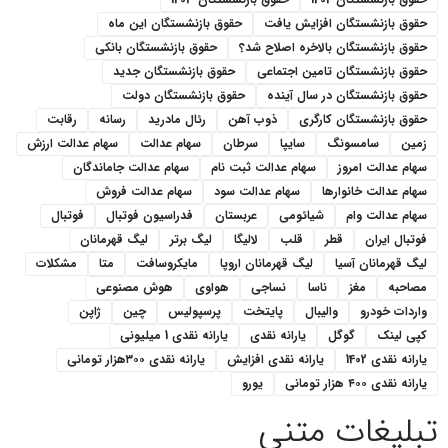
حقوق بازنشستگان افزایش یافت
حقوق بازنشستگان این ماه
حقوق بازنشستگان بالاخره اصلاح شد؟
حقوق بازنشستگان بانکی
حقوق بازنشستگان تامین اجتماعی
حقوق بازنشستگان جدید
حقوق بازنشستگان در سال آینده
حقوق بازنشستگان دولت
حقوق بازنشستگان کارگری
ذوب آهن
رئال مادرید
رسانه
رقابت
زمین
سامسونگ
سایپا
سرطان
سهام عدالت
سهام عدالت ارزش
سهام عدالت امروز
سهام عدالت ثبت نام
سهام عدالت جاماندگان
سهام عدالت خانوارها
سهام عدالت سود
سهام عدالت فروش
سهام عدالت وام
شیائومی
عربستان
فدراسیون فوتبال
فوتبال
فوتبال ایران
قطر
قلب
لالیگا
لیگ برتر
لیگ قهرمانان
لیگ قهرمانان آسیا
لیگ قهرمانان اروپا
مایکروسافت
متا
مشکلات
مصاحبه
مغز
ناسا
نساجی
هواوی
هوش مصنوعی
واردات خودرو
والیبال
پایتخت
پرسپولیس
چین
ژاپن
کپی لینک
گوگل
یارانه نقدی
یارانه نقدی 1 میلیونی
یارانه نقدی 1402
یارانه نقدی افزایش
یارانه نقدی ۳۰۰هزار تومانی
یارانه نقدی ۴۰۰ هزار تومانی
یورو
تبلیغات متنی