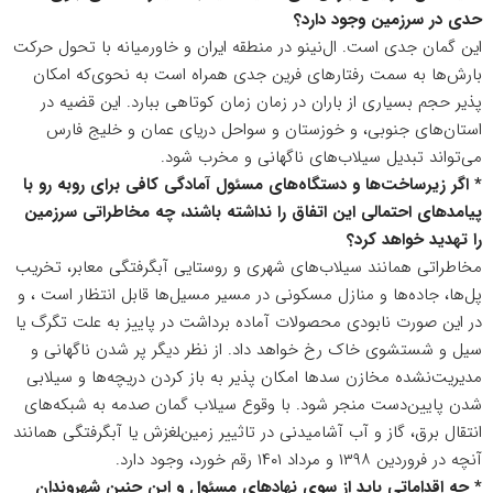
حدی در سرزمین وجود دارد؟
این گمان جدی است. ال‌نینو در منطقه ایران و خاورمیانه با تحول حرکت
بارش‌ها به سمت رفتارهای فرین جدی همراه است به نحوی‌که امکان
پذیر حجم بسیاری از باران در زمان زمان کوتاهی ببارد. این قضیه در
استان‌های جنوبی، و خوزستان و سواحل دریای عمان و خلیج فارس
می‌تواند تبدیل سیلاب‌های ناگهانی و مخرب شود.
* اگر زیرساخت‌ها و دستگاه‌های مسئول آمادگی کافی برای روبه رو با
پیامدهای احتمالی این اتفاق را نداشته باشند، چه مخاطراتی سرزمین
را تهدید خواهد کرد؟
مخاطراتی همانند سیلاب‌های شهری و روستایی آبگرفتگی معابر، تخریب
پل‌ها، جاده‌ها و منازل مسکونی در مسیر مسیل‌ها قابل انتظار است ، و
در این صورت نابودی محصولات آماده برداشت در پاییز به علت تگرگ یا
سیل و شستشوی خاک رخ خواهد داد. از نظر دیگر پر شدن ناگهانی و
مدیریت‌نشده مخازن سدها امکان پذیر به باز کردن دریچه‌ها و سیلابی
شدن پایین‌دست منجر شود. با وقوع سیلاب گمان صدمه به شبکه‌های
انتقال برق، گاز و آب آشامیدنی در تاثییر زمین‌‍لغزش یا آبگرفتگی همانند
آنچه در فروردین ۱۳۹۸ و مرداد ۱۴۰۱ رقم خورد، وجود دارد.
* چه اقداماتی باید از سوی نهادهای مسئول و این چنین شهروندان