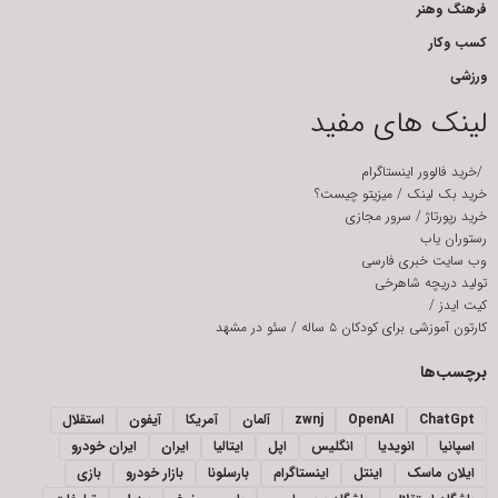
فرهنگ وهنر
کسب وکار
ورزشی
لینک های مفید
/
خرید فالوور اینستاگرام
خرید بک لینک
/
میزیتو چیست؟
خرید رپورتاژ
/
سرور مجازی
رستوران یاب
وب سایت خبری فارسی
تولید دریچه شاهرخی
کیت ایدز
/
کارتون آموزشی برای کودکان ۵ ساله
/
سئو در مشهد
برچسب‌ها
ChatGpt
OpenAI
zwnj
آلمان
آمریکا
آیفون
استقلال
اسپانیا
انویدیا
انگلیس
اپل
ایتالیا
ایران
ایران خودرو
ایلان ماسک
اینتل
اینستاگرام
بارسلونا
بازار خودرو
بازی