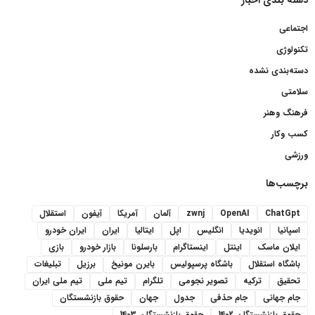
اجتماعی
تکنولوژی
دسته‌بندی نشده
سلامتی
فرهنگ وهنر
کسب وکار
ورزشی
برچسب‌ها
ChatGpt
OpenAI
zwnj
آلمان
آمریکا
آیفون
استقلال
اسپانیا
انویدیا
انگلیس
اپل
ایتالیا
ایران
ایران خودرو
ایلان ماسک
اینتل
اینستاگرام
بارسلونا
بازار خودرو
بازی
باشگاه استقلال
باشگاه پرسپولیس
بایرن مونیخ
برزیل
تبلیغات
تحقیق
ترکیه
تصویر نجومی
تلگرام
تیم ملی
تیم ملی ایران
جام جهانی
جام حذفی
جدول
جهان
حقوق بازنشستگان
حقوق بازنشستگان 1402
حقوق بازنشستگان 1403