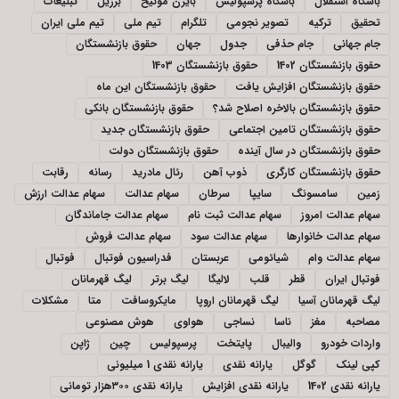
باشگاه استقلال
باشگاه پرسپولیس
بایرن مونیخ
برزیل
تبلیغات
تحقیق
ترکیه
تصویر نجومی
تلگرام
تیم ملی
تیم ملی ایران
جام جهانی
جام حذفی
جدول
جهان
حقوق بازنشستگان
حقوق بازنشستگان 1402
حقوق بازنشستگان 1403
حقوق بازنشستگان افزایش یافت
حقوق بازنشستگان این ماه
حقوق بازنشستگان بالاخره اصلاح شد؟
حقوق بازنشستگان بانکی
حقوق بازنشستگان تامین اجتماعی
حقوق بازنشستگان جدید
حقوق بازنشستگان در سال آینده
حقوق بازنشستگان دولت
حقوق بازنشستگان کارگری
ذوب آهن
رئال مادرید
رسانه
رقابت
زمین
سامسونگ
سایپا
سرطان
سهام عدالت
سهام عدالت ارزش
سهام عدالت امروز
سهام عدالت ثبت نام
سهام عدالت جاماندگان
سهام عدالت خانوارها
سهام عدالت سود
سهام عدالت فروش
سهام عدالت وام
شیائومی
عربستان
فدراسیون فوتبال
فوتبال
فوتبال ایران
قطر
قلب
لالیگا
لیگ برتر
لیگ قهرمانان
لیگ قهرمانان آسیا
لیگ قهرمانان اروپا
مایکروسافت
متا
مشکلات
مصاحبه
مغز
ناسا
نساجی
هواوی
هوش مصنوعی
واردات خودرو
والیبال
پایتخت
پرسپولیس
چین
ژاپن
کپی لینک
گوگل
یارانه نقدی
یارانه نقدی 1 میلیونی
یارانه نقدی 1402
یارانه نقدی افزایش
یارانه نقدی ۳۰۰هزار تومانی