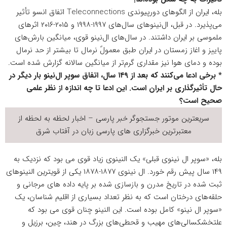
بله، ایران از الگوهای دورپیوندی Teleconnections اتفاق انسو تأثیر
می‌پذیرد. در قبل، ال‌نینوهای سال‌های ۱۹۹۷-۱۹۹۸ و ۲۰۱۵-۲۰۱۶ اثرهای
ملموسی بر ایران داشتند. در سال‌های ال‌نینو قوی، میانگین بارش‌های
پاییز و اغاز زمستان در ایران طبق معمولً نرمال تا بیشتر از حد نرمال
بوده و دمای هوا نیز مقداری گرم‌تر از میانگین سالانه گزارش شده است.
* برخی ادعا می‌کنند که بعد از ۱۴۹ سال، اتفاق سوپر ال‌نینو بار دیگر در
حال تأثیرگذاری بر ایران است. این ادعا تا چه اندازه از نظر علمی
صحیح است؟
سریعترین موتور جستجوگر
خبر
پارسی – اخبار لحظه به لحظه از
معتبرترین خبرگزاری های پارسی زبان در
آفتاب شرق
بله، «سوپر ال نینوی قبلی» یک النینوی زیاد قوی می بود که نزدیک به
۱۴۹ سال پیش رقم خورد. ال نینوی ۱۸۷۷-۱۸۷۸ یکی از قویترین النینوهای
ثبت شده در تاریخ مدرن و بازسازی شده بر پایه داده های مرجانی و
حلقه‌های درختان است که به نظر تعداد بسیاری از اقلیم شناسان، یک
«سوپر ال نینو» کامل بوده است. این النینو چنان قوی می بود که
علتخشکسالی‌های مهیب و قحطی‌های بزرگ در هند، چین، برزیل و