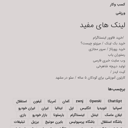
کسب وکار
ورزشی
لینک های مفید
/
خرید فالوور اینستاگرام
خرید بک لینک
/
میزیتو چیست؟
خرید رپورتاژ
/
سرور مجازی
رستوران یاب
وب سایت خبری فارسی
تولید دریچه شاهرخی
کیت ایدز
/
کارتون آموزشی برای کودکان ۵ ساله
/
سئو در مشهد
برچسب‌ها
ChatGpt
OpenAI
zwnj
آلمان
آمریکا
آیفون
استقلال
اسپانیا
انویدیا
انگلیس
اپل
ایتالیا
ایران
ایران خودرو
ایلان ماسک
اینتل
اینستاگرام
بارسلونا
بازار خودرو
بازی
باشگاه استقلال
باشگاه پرسپولیس
بایرن مونیخ
برزیل
تبلیغات