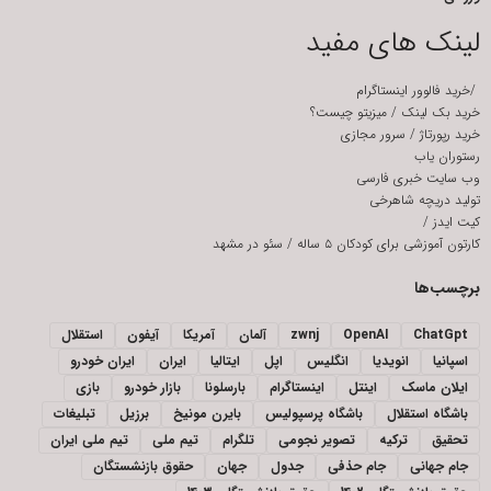
لینک های مفید
/
خرید فالوور اینستاگرام
خرید بک لینک
/
میزیتو چیست؟
خرید رپورتاژ
/
سرور مجازی
رستوران یاب
وب سایت خبری فارسی
تولید دریچه شاهرخی
کیت ایدز
/
کارتون آموزشی برای کودکان ۵ ساله
/
سئو در مشهد
برچسب‌ها
ChatGpt
OpenAI
zwnj
آلمان
آمریکا
آیفون
استقلال
اسپانیا
انویدیا
انگلیس
اپل
ایتالیا
ایران
ایران خودرو
ایلان ماسک
اینتل
اینستاگرام
بارسلونا
بازار خودرو
بازی
باشگاه استقلال
باشگاه پرسپولیس
بایرن مونیخ
برزیل
تبلیغات
تحقیق
ترکیه
تصویر نجومی
تلگرام
تیم ملی
تیم ملی ایران
جام جهانی
جام حذفی
جدول
جهان
حقوق بازنشستگان