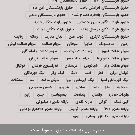
حقوق بازنشستگان 1402
حقوق بازنشستگان 1403
حقوق بازنشستگان افزایش یافت
حقوق بازنشستگان این ماه
حقوق بازنشستگان بالاخره اصلاح شد؟
حقوق بازنشستگان بانکی
حقوق بازنشستگان تامین اجتماعی
حقوق بازنشستگان جدید
حقوق بازنشستگان در سال آینده
حقوق بازنشستگان دولت
حقوق بازنشستگان کارگری
ذوب آهن
رئال مادرید
رسانه
رقابت
زمین
سامسونگ
سایپا
سرطان
سهام عدالت
سهام عدالت ارزش
سهام عدالت امروز
سهام عدالت ثبت نام
سهام عدالت جاماندگان
سهام عدالت خانوارها
سهام عدالت سود
سهام عدالت فروش
سهام عدالت وام
شیائومی
عربستان
فدراسیون فوتبال
فوتبال
فوتبال ایران
قطر
قلب
لالیگا
لیگ برتر
لیگ قهرمانان
لیگ قهرمانان آسیا
لیگ قهرمانان اروپا
مایکروسافت
متا
مشکلات
مصاحبه
مغز
ناسا
نساجی
هواوی
هوش مصنوعی
واردات خودرو
والیبال
پایتخت
پرسپولیس
چین
ژاپن
کپی لینک
گوگل
یارانه نقدی
یارانه نقدی 1 میلیونی
یارانه نقدی 1402
یارانه نقدی افزایش
یارانه نقدی ۳۰۰هزار تومانی
یارانه نقدی ۴۰۰ هزار تومانی
یورو
تمام حقوق نزد
آفتاب شرق
محفوظ است