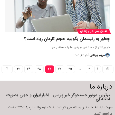
تعادل بین کار و زندگی
چطور به رئیسمان بگوییم حجم کارمان زیاد است؟
کار بیشتر از حد ذهن و بدن ما را خسته و در…
مریم یزدانی
آذر ۲۶, ۱۴۰۲
30
29
28
27
26
25
…
2
1
درباره ما
برترین موتور جستجوگر خبر پارسی - اخبار ایران و جهان بصورت
لحظه ای
جهت ارتباط با مدیر رسانه می توانید به شماره واتساپ 09056213048
مراجعه کنید