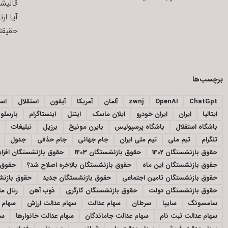
قالیش
آیا ار
حقیقتی
برچسب‌ها
ChatGpt
OpenAI
zwnj
آلمان
آمریکا
آیفون
استقلال
اسپ
ایتالیا
ایران
ایران خودرو
ایلان ماسک
اینتل
اینستاگرام
بارسلون
باشگاه استقلال
باشگاه پرسپولیس
بایرن مونیخ
برزیل
تبلیغات
تلگرام
تیم ملی
تیم ملی ایران
جام جهانی
جام حذفی
جدول
حقوق بازنشستگان 1402
حقوق بازنشستگان 1403
حقوق بازنشستگان افز
حقوق بازنشستگان این ماه
حقوق بازنشستگان بالاخره اصلاح شد؟
حقوق 
حقوق بازنشستگان تامین اجتماعی
حقوق بازنشستگان جدید
حقوق بازنشس
حقوق بازنشستگان دولت
حقوق بازنشستگان کارگری
ذوب آهن
رئال ما
سامسونگ
سایپا
سرطان
سهام عدالت
سهام عدالت ارزش
سهام ع
سهام عدالت ثبت نام
سهام عدالت جاماندگان
سهام عدالت خانوارها
سه