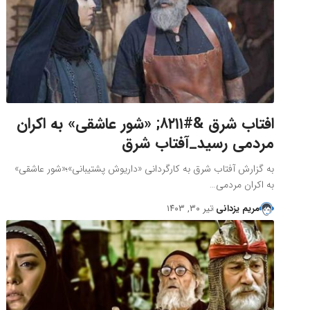
افتاب شرق &#۸۲۱۱; «شور عاشقی» به اکران
مردمی رسید_آفتاب شرق
به گزارش آفتاب شرق به کارگردانی «داریوش پشتیبانی»؛«شور عاشقی»
به اکران مردمی…
مریم یزدانی
تیر ۳۰, ۱۴۰۳