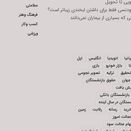
ویی تا تحویل
سلامتی
تودنسی فقط برای داشتن لبخندی زیباتر است؟
فرهنگ وهنر
 که بسیاری از بیماران نمی‌دانند
کسب وکار
ورزشی
انیا
انویدیا
انگلیس
اپل
ا
بازار خودرو
بازی
تحقیق
ترکیه
تصویر نجومی
جهان
حقوق بازنشستگان
ایش یافت
بازنشستگان بانکی
تگان در سال آینده
درید
رسانه
رقابت
زمین
دالت امروز
ام عدالت سود