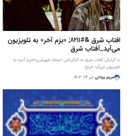
افتاب شرق &#۸۲۱۱; «بزم آخر» به تلویزیون
می‌آید_آفتاب شرق
به گزارش آفتاب شرق به کارگردانی «سجاد شهریاری»؛«بزم آخر» به
تلویزیون می‌آید تاريخ…
مریم یزدانی
تیر ۲۴, ۱۴۰۳