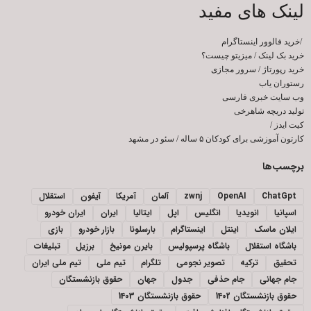
لینک های مفید
/
خرید فالوور اینستاگرام
خرید بک لینک
/
میزیتو چیست؟
خرید رپورتاژ
/
سرور مجازی
رستوران یاب
وب سایت خبری فارسی
تولید دریچه شاهرخی
کیت ایدز
/
کارتون آموزشی برای کودکان ۵ ساله
/
سئو در مشهد
برچسب‌ها
ChatGpt
OpenAI
zwnj
آلمان
آمریکا
آیفون
استقلال
اسپانیا
انویدیا
انگلیس
اپل
ایتالیا
ایران
ایران خودرو
ایلان ماسک
اینتل
اینستاگرام
بارسلونا
بازار خودرو
بازی
باشگاه استقلال
باشگاه پرسپولیس
بایرن مونیخ
برزیل
تبلیغات
تحقیق
ترکیه
تصویر نجومی
تلگرام
تیم ملی
تیم ملی ایران
جام جهانی
جام حذفی
جدول
جهان
حقوق بازنشستگان
حقوق بازنشستگان 1402
حقوق بازنشستگان 1403