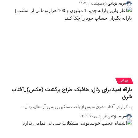
مریم یزدانی
اردیبهشت ۱, ۱۴۰۴
ورزشی
بارقه امید برای رئال: هافبک طراح برگشت (عکس)‌_آفتاب
شرق
به گزارش آفتاب شرق سپس از باخت سنگین روبه رو آرسنال، رئال…
مریم یزدانی
فروردین ۲۰, ۱۴۰۴