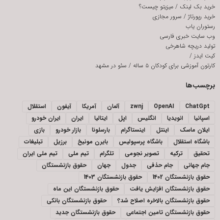
خرید بک لینک
/
میزیتو چیست؟
خرید رپورتاژ
/
سرور مجازی
رستوران یاب
وب سایت خبری فارسی
تولید دریچه شاهرخی
کیت ایدز
/
کارتون آموزشی برای کودکان ۵ ساله
/
سئو در مشهد
برچسب‌ها
ChatGpt
OpenAI
zwnj
آلمان
آمریکا
آیفون
استقلال
اسپانیا
انویدیا
انگلیس
اپل
ایتالیا
ایران
ایران خودرو
ایلان ماسک
اینتل
اینستاگرام
بارسلونا
بازار خودرو
بازی
باشگاه استقلال
باشگاه پرسپولیس
بایرن مونیخ
برزیل
تبلیغات
تحقیق
ترکیه
تصویر نجومی
تلگرام
تیم ملی
تیم ملی ایران
جام جهانی
جام حذفی
جدول
جهان
حقوق بازنشستگان
حقوق بازنشستگان 1402
حقوق بازنشستگان 1403
حقوق بازنشستگان افزایش یافت
حقوق بازنشستگان این ماه
حقوق بازنشستگان بالاخره اصلاح شد؟
حقوق بازنشستگان بانکی
حقوق بازنشستگان تامین اجتماعی
حقوق بازنشستگان جدید