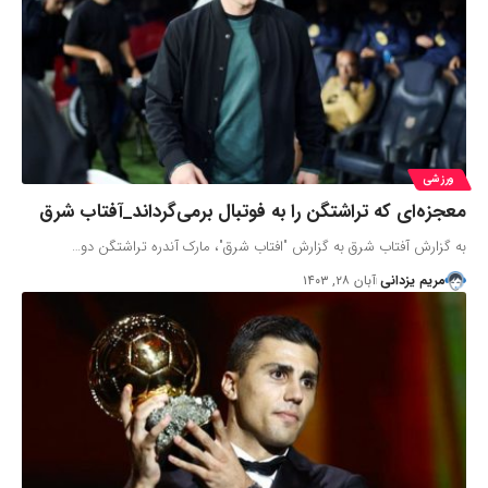
ورزشی
معجزه‌ای که تراشتگن را به فوتبال برمی‌گرداند_آفتاب شرق
به گزارش آفتاب شرق به گزارش "افتاب شرق"، مارک آندره تراشتگن دو…
مریم یزدانی
آبان ۲۸, ۱۴۰۳