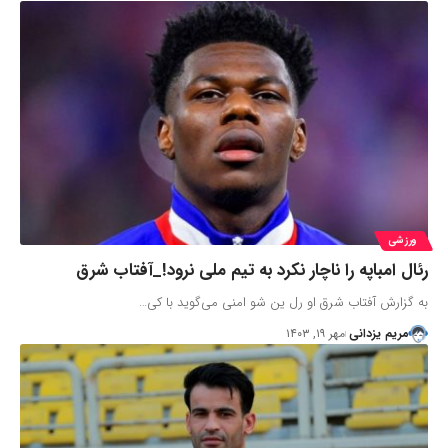
ورزشی
رئال امباپه را ناچار نکرد به تیم ملی نرود!_آفتاب شرق
به گزارش آفتاب شرق او رل ین شو امنی می‌گوید با کی…
مریم یزدانی
مهر ۱۹, ۱۴۰۳