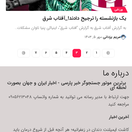
ورزشی
یک بازنشسته را ترجیح دادند!_آفتاب شرق
به گزارش آفتاب شرق به گزارش "افتاب شرق"، اینیاکی پنیا تاوان مشکلات…
مریم یزدانی
مهر ۵, ۱۴۰۳
7
6
5
4
3
2
1
درباره ما
برترین موتور جستجوگر خبر پارسی - اخبار ایران و جهان بصورت
لحظه ای
جهت ارتباط با مدیر رسانه می توانید به شماره واتساپ 09056213048
مراجعه کنید
آخرین اخبار
کاشت ایمپلنت دندان در زعفرانیه؛ هر آنچه قبل از شروع درمان باید