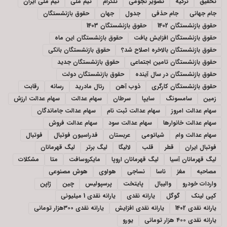
تحقیق
ترکیه
تصویر نجومی
تلگرام
تیم ملی
تیم ملی ایران
جام جهانی
جام حذفی
جدول
جهان
حقوق بازنشستگان
حقوق بازنشستگان 1402
حقوق بازنشستگان 1403
حقوق بازنشستگان افزایش یافت
حقوق بازنشستگان این ماه
حقوق بازنشستگان بالاخره اصلاح شد؟
حقوق بازنشستگان بانکی
حقوق بازنشستگان تامین اجتماعی
حقوق بازنشستگان جدید
حقوق بازنشستگان در سال آینده
حقوق بازنشستگان دولت
حقوق بازنشستگان کارگری
ذوب آهن
رئال مادرید
رسانه
رقابت
زمین
سامسونگ
سایپا
سرطان
سهام عدالت
سهام عدالت ارزش
سهام عدالت امروز
سهام عدالت ثبت نام
سهام عدالت جاماندگان
سهام عدالت خانوارها
سهام عدالت سود
سهام عدالت فروش
سهام عدالت وام
شیائومی
عربستان
فدراسیون فوتبال
فوتبال
فوتبال ایران
قطر
قلب
لالیگا
لیگ برتر
لیگ قهرمانان
لیگ قهرمانان آسیا
لیگ قهرمانان اروپا
مایکروسافت
متا
مشکلات
مصاحبه
مغز
ناسا
نساجی
هواوی
هوش مصنوعی
واردات خودرو
والیبال
پایتخت
پرسپولیس
چین
ژاپن
کپی لینک
گوگل
یارانه نقدی
یارانه نقدی 1 میلیونی
یارانه نقدی 1402
یارانه نقدی افزایش
یارانه نقدی ۳۰۰هزار تومانی
یارانه نقدی ۴۰۰ هزار تومانی
یورو