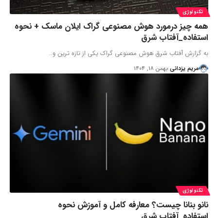
تکنولوژی
همه چیز درمورد هوش مصنوعی گراک ایلان ماسک + نحوه
استفاده_آفتاب شرق
به گزارش آفتاب شرق هوش مصنوعی گراک یکی از تازه ترین و…
مریم یزدانی
بهمن ۱۸, ۱۴۰۴
تکنولوژی
نانو بنانا چیست؟ معارفه کامل و آموزش نحوه
استفاده_آفتاب شرق