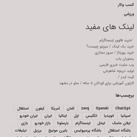
کسب وکار
ورزشی
لینک های مفید
/
خرید فالوور اینستاگرام
خرید بک لینک
/
میزیتو چیست؟
خرید رپورتاژ
/
سرور مجازی
رستوران یاب
وب سایت خبری فارسی
تولید دریچه شاهرخی
کیت ایدز
/
کارتون آموزشی برای کودکان ۵ ساله
/
سئو در مشهد
برچسب‌ها
ChatGpt
OpenAI
zwnj
آلمان
آمریکا
آیفون
استقلال
اسپانیا
انویدیا
انگلیس
اپل
ایتالیا
ایران
ایران خودرو
ایلان ماسک
اینتل
اینستاگرام
بارسلونا
بازار خودرو
بازی
باشگاه استقلال
باشگاه پرسپولیس
بایرن مونیخ
برزیل
تبلیغات