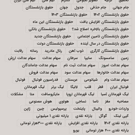
تحقیق
ترکیه
تصویر نجومی
تلگرام
تیم ملی
تیم ملی ایران
جام جهانی
جام حذفی
جدول
جهان
حقوق بازنشستگان
حقوق بازنشستگان 1402
حقوق بازنشستگان 1403
حقوق بازنشستگان افزایش یافت
حقوق بازنشستگان این ماه
حقوق بازنشستگان بالاخره اصلاح شد؟
حقوق بازنشستگان بانکی
حقوق بازنشستگان تامین اجتماعی
حقوق بازنشستگان جدید
حقوق بازنشستگان در سال آینده
حقوق بازنشستگان دولت
حقوق بازنشستگان کارگری
ذوب آهن
رئال مادرید
رسانه
رقابت
زمین
سامسونگ
سایپا
سرطان
سهام عدالت
سهام عدالت ارزش
سهام عدالت امروز
سهام عدالت ثبت نام
سهام عدالت جاماندگان
سهام عدالت خانوارها
سهام عدالت سود
سهام عدالت فروش
سهام عدالت وام
شیائومی
عربستان
فدراسیون فوتبال
فوتبال
فوتبال ایران
قطر
قلب
لالیگا
لیگ برتر
لیگ قهرمانان
لیگ قهرمانان آسیا
لیگ قهرمانان اروپا
مایکروسافت
متا
مشکلات
مصاحبه
مغز
ناسا
نساجی
هواوی
هوش مصنوعی
واردات خودرو
والیبال
پایتخت
پرسپولیس
چین
ژاپن
کپی لینک
گوگل
یارانه نقدی
یارانه نقدی 1 میلیونی
یارانه نقدی 1402
یارانه نقدی افزایش
یارانه نقدی ۳۰۰هزار تومانی
یارانه نقدی ۴۰۰ هزار تومانی
یورو