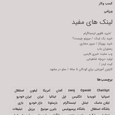
کسب وکار
ورزشی
لینک های مفید
/
خرید فالوور اینستاگرام
خرید بک لینک
/
میزیتو چیست؟
خرید رپورتاژ
/
سرور مجازی
رستوران یاب
وب سایت خبری فارسی
تولید دریچه شاهرخی
کیت ایدز
/
کارتون آموزشی برای کودکان ۵ ساله
/
سئو در مشهد
برچسب‌ها
ChatGpt
OpenAI
zwnj
آلمان
آمریکا
آیفون
استقلال
اسپانیا
انویدیا
انگلیس
اپل
ایتالیا
ایران
ایران خودرو
ایلان ماسک
اینتل
اینستاگرام
بارسلونا
بازار خودرو
بازی
باشگاه استقلال
باشگاه پرسپولیس
بایرن مونیخ
برزیل
تبلیغات