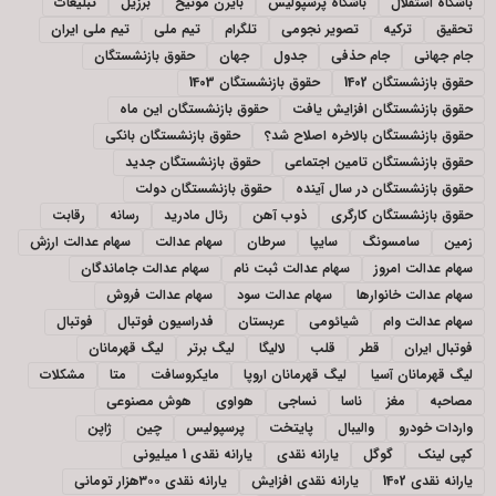
باشگاه استقلال
باشگاه پرسپولیس
بایرن مونیخ
برزیل
تبلیغات
تحقیق
ترکیه
تصویر نجومی
تلگرام
تیم ملی
تیم ملی ایران
جام جهانی
جام حذفی
جدول
جهان
حقوق بازنشستگان
حقوق بازنشستگان 1402
حقوق بازنشستگان 1403
حقوق بازنشستگان افزایش یافت
حقوق بازنشستگان این ماه
حقوق بازنشستگان بالاخره اصلاح شد؟
حقوق بازنشستگان بانکی
حقوق بازنشستگان تامین اجتماعی
حقوق بازنشستگان جدید
حقوق بازنشستگان در سال آینده
حقوق بازنشستگان دولت
حقوق بازنشستگان کارگری
ذوب آهن
رئال مادرید
رسانه
رقابت
زمین
سامسونگ
سایپا
سرطان
سهام عدالت
سهام عدالت ارزش
سهام عدالت امروز
سهام عدالت ثبت نام
سهام عدالت جاماندگان
سهام عدالت خانوارها
سهام عدالت سود
سهام عدالت فروش
سهام عدالت وام
شیائومی
عربستان
فدراسیون فوتبال
فوتبال
فوتبال ایران
قطر
قلب
لالیگا
لیگ برتر
لیگ قهرمانان
لیگ قهرمانان آسیا
لیگ قهرمانان اروپا
مایکروسافت
متا
مشکلات
مصاحبه
مغز
ناسا
نساجی
هواوی
هوش مصنوعی
واردات خودرو
والیبال
پایتخت
پرسپولیس
چین
ژاپن
کپی لینک
گوگل
یارانه نقدی
یارانه نقدی 1 میلیونی
یارانه نقدی 1402
یارانه نقدی افزایش
یارانه نقدی ۳۰۰هزار تومانی