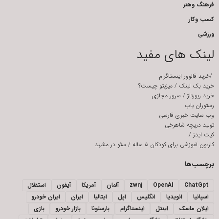
فرهنگ وهنر
کسب وکار
ورزشی
لینک های مفید
/
خرید فالوور اینستاگرام
خرید بک لینک
/
میزیتو چیست؟
خرید رپورتاژ
/
سرور مجازی
رستوران یاب
وب سایت خبری فارسی
تولید دریچه شاهرخی
کیت ایدز
/
کارتون آموزشی برای کودکان ۵ ساله
/
سئو در مشهد
برچسب‌ها
ChatGpt
OpenAI
zwnj
آلمان
آمریکا
آیفون
استقلال
اسپانیا
انویدیا
انگلیس
اپل
ایتالیا
ایران
ایران خودرو
ایلان ماسک
اینتل
اینستاگرام
بارسلونا
بازار خودرو
بازی