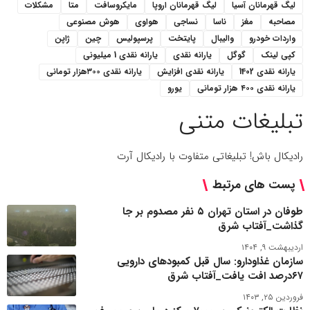
لیگ قهرمانان آسیا
لیگ قهرمانان اروپا
مایکروسافت
متا
مشکلات
مصاحبه
مغز
ناسا
نساجی
هواوی
هوش مصنوعی
واردات خودرو
والیبال
پایتخت
پرسپولیس
چین
ژاپن
کپی لینک
گوگل
یارانه نقدی
یارانه نقدی 1 میلیونی
یارانه نقدی 1402
یارانه نقدی افزایش
یارانه نقدی ۳۰۰هزار تومانی
یارانه نقدی ۴۰۰ هزار تومانی
یورو
تبلیغات متنی
رادیکال باش! تبلیغاتی متفاوت با رادیکال آرت
پست های مرتبط
طوفان در استان تهران ۵ نفر مصدوم بر جا
گذاشت_آفتاب شرق
اردیبهشت ۹, ۱۴۰۴
سازمان غذاودارو: سال قبل کمبودهای دارویی
۶۷درصد افت یافت_آفتاب شرق
فروردین ۲۵, ۱۴۰۳