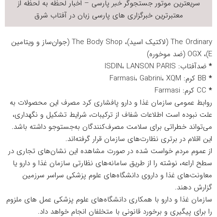
سریعترین موتور جستجوگر
خبر
پارسی – اخبار لحظه به لحظه از
معتبرترین خبرگزاری های پارسی زبان در
آفتاب شرق
The Ordinary (لاکتیک اسید)، The Body Shop (جوان‌ساز و ویتامین
E)، OGX (ضد موخوره)
*
ضدآفتاب: ISDIN، LANSON PARIS
*
BB کرم: Farmasi، Gabrini، XQM
*
CC کرم: Farmasi
روابط عمومی سازمان غذا و دارو پافشاری کرد مصرف این محصولات به
علت نبوده است اطلاعات شفاف از ترکیبات، شرایط تشکیل و نگهداری،
می‌تواند خطراتی برای
سلامت
مصرف‌کنندگان به‌جستوجو داشته باشد.
این اقلام در برتری نظارت‌های سازمان قرار گرفته‌اند.
از عموم مردم خواست شده در صورت مشاهده این نشان‌های تجاری در
سطح اراعه، نوشته را از طریق سامانه‌های نظارتی سازمان غذا و دارو یا
معاونت‌های غذا و داروی دانشگاه‌های علوم پزشکی سراسر سرزمین
گزارش دهند.
سازمان غذا و دارو با همکاری دانشگاه‌های علوم پزشکی عمل های ملزوم
را برای پیگیری و برخورد قانونی با متخلفان انجام خواهد داد.