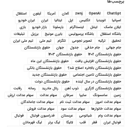
برچسب‌ها
ChatGpt
OpenAI
zwnj
آلمان
آمریکا
آیفون
استقلال
اسپانیا
انویدیا
انگلیس
اپل
ایتالیا
ایران
ایران خودرو
ایلان ماسک
اینتل
اینستاگرام
بارسلونا
بازار خودرو
بازی
باشگاه استقلال
باشگاه پرسپولیس
بایرن مونیخ
برزیل
تبلیغات
تحقیق
ترکیه
تصویر نجومی
تلگرام
تیم ملی
تیم ملی ایران
جام جهانی
جام حذفی
جدول
جهان
حقوق بازنشستگان
حقوق بازنشستگان 1402
حقوق بازنشستگان 1403
حقوق بازنشستگان افزایش یافت
حقوق بازنشستگان این ماه
حقوق بازنشستگان بالاخره اصلاح شد؟
حقوق بازنشستگان بانکی
حقوق بازنشستگان تامین اجتماعی
حقوق بازنشستگان جدید
حقوق بازنشستگان در سال آینده
حقوق بازنشستگان دولت
حقوق بازنشستگان کارگری
ذوب آهن
رئال مادرید
رسانه
رقابت
زمین
سامسونگ
سایپا
سرطان
سهام عدالت
سهام عدالت ارزش
سهام عدالت امروز
سهام عدالت ثبت نام
سهام عدالت جاماندگان
سهام عدالت خانوارها
سهام عدالت سود
سهام عدالت فروش
سهام عدالت وام
شیائومی
عربستان
فدراسیون فوتبال
فوتبال
فوتبال ایران
قطر
قلب
لالیگا
لیگ برتر
لیگ قهرمانان