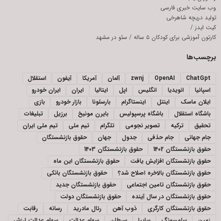
وب سایت خبری فارسی
تولید دریچه شاهرخی
کیت ایدز
/
کارتون آموزشی برای کودکان ۵ ساله
/
سئو در مشهد
برچسب‌ها
ChatGpt
OpenAI
zwnj
آلمان
آمریکا
آیفون
استقلال
اسپانیا
انویدیا
انگلیس
اپل
ایتالیا
ایران
ایران خودرو
ایلان ماسک
اینتل
اینستاگرام
بارسلونا
بازار خودرو
بازی
باشگاه استقلال
باشگاه پرسپولیس
بایرن مونیخ
برزیل
تبلیغات
تحقیق
ترکیه
تصویر نجومی
تلگرام
تیم ملی
تیم ملی ایران
جام جهانی
جام حذفی
جدول
جهان
حقوق بازنشستگان
حقوق بازنشستگان 1402
حقوق بازنشستگان 1403
حقوق بازنشستگان افزایش یافت
حقوق بازنشستگان این ماه
حقوق بازنشستگان بالاخره اصلاح شد؟
حقوق بازنشستگان بانکی
حقوق بازنشستگان تامین اجتماعی
حقوق بازنشستگان جدید
حقوق بازنشستگان در سال آینده
حقوق بازنشستگان دولت
حقوق بازنشستگان کارگری
ذوب آهن
رئال مادرید
رسانه
رقابت
زمین
سامسونگ
سایپا
سرطان
سهام عدالت
سهام عدالت ارزش