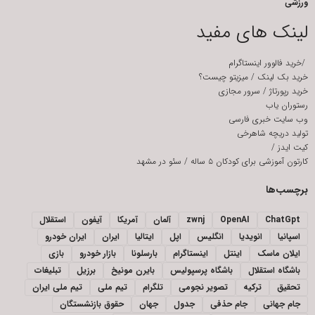
ورزشی
لینک های مفید
/
خرید فالوور اینستاگرام
خرید بک لینک
/
میزیتو چیست؟
خرید رپورتاژ
/
سرور مجازی
رستوران یاب
وب سایت خبری فارسی
تولید دریچه شاهرخی
کیت ایدز
/
کارتون آموزشی برای کودکان ۵ ساله
/
سئو در مشهد
برچسب‌ها
ChatGpt
OpenAI
zwnj
آلمان
آمریکا
آیفون
استقلال
اسپانیا
انویدیا
انگلیس
اپل
ایتالیا
ایران
ایران خودرو
ایلان ماسک
اینتل
اینستاگرام
بارسلونا
بازار خودرو
بازی
باشگاه استقلال
باشگاه پرسپولیس
بایرن مونیخ
برزیل
تبلیغات
تحقیق
ترکیه
تصویر نجومی
تلگرام
تیم ملی
تیم ملی ایران
جام جهانی
جام حذفی
جدول
جهان
حقوق بازنشستگان