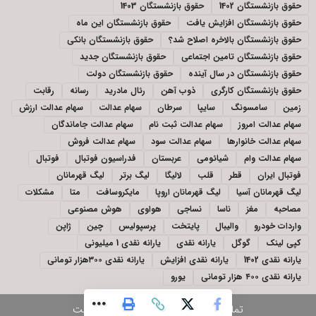
حقوق بازنشستگان 1402
حقوق بازنشستگان 1403
حقوق بازنشستگان افزایش یافت
حقوق بازنشستگان این ماه
حقوق بازنشستگان بالاخره اصلاح شد؟
حقوق بازنشستگان بانکی
حقوق بازنشستگان تامین اجتماعی
حقوق بازنشستگان جدید
حقوق بازنشستگان در سال آینده
حقوق بازنشستگان دولت
حقوق بازنشستگان کارگری
ذوب آهن
رئال مادرید
رسانه
رقابت
زمین
سامسونگ
سایپا
سرطان
سهام عدالت
سهام عدالت ارزش
سهام عدالت امروز
سهام عدالت ثبت نام
سهام عدالت جاماندگان
سهام عدالت خانوارها
سهام عدالت سود
سهام عدالت فروش
سهام عدالت وام
شیائومی
عربستان
فدراسیون فوتبال
فوتبال
فوتبال ایران
قطر
قلب
لالیگا
لیگ برتر
لیگ قهرمانان
لیگ قهرمانان آسیا
لیگ قهرمانان اروپا
مایکروسافت
متا
مشکلات
مصاحبه
مغز
ناسا
نساجی
هواوی
هوش مصنوعی
واردات خودرو
والیبال
پایتخت
پرسپولیس
چین
ژاپن
کپی لینک
گوگل
یارانه نقدی
یارانه نقدی 1 میلیونی
یارانه نقدی 1402
یارانه نقدی افزایش
یارانه نقدی ۳۰۰هزار تومانی
یارانه نقدی ۴۰۰ هزار تومانی
یورو
تمام حقوق نزد
آفتاب شرق
محفوظ است