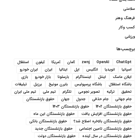
سلامتی
فرهنگ وهنر
کسب وکار
ورزشی
برچسب‌ها
ChatGpt
OpenAI
zwnj
آلمان
آمریکا
آیفون
استقلال
اسپانیا
انویدیا
انگلیس
اپل
ایتالیا
ایران
ایران خودرو
ایلان ماسک
اینتل
اینستاگرام
بارسلونا
بازار خودرو
بازی
باشگاه استقلال
باشگاه پرسپولیس
بایرن مونیخ
برزیل
تبلیغات
تحقیق
ترکیه
تصویر نجومی
تلگرام
تیم ملی
تیم ملی ایران
جام جهانی
جام حذفی
جدول
جهان
حقوق بازنشستگان
حقوق بازنشستگان 1402
حقوق بازنشستگان 1403
حقوق بازنشستگان افزایش یافت
حقوق بازنشستگان این ماه
حقوق بازنشستگان بالاخره اصلاح شد؟
حقوق بازنشستگان بانکی
حقوق بازنشستگان تامین اجتماعی
حقوق بازنشستگان جدید
حقوق بازنشستگان در سال آینده
حقوق بازنشستگان دولت