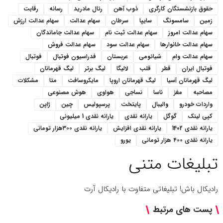
حقوق بازنشستگان کارگری
ذوب آهن
رئال مادرید
رسانه
رقابت
زمین
سامسونگ
سایپا
سرطان
سهام عدالت
سهام عدالت ارزش
سهام عدالت امروز
سهام عدالت ثبت نام
سهام عدالت جاماندگان
سهام عدالت خانوارها
سهام عدالت سود
سهام عدالت فروش
سهام عدالت وام
شیائومی
عربستان
فدراسیون فوتبال
فوتبال
فوتبال ایران
قطر
قلب
لالیگا
لیگ برتر
لیگ قهرمانان
لیگ قهرمانان آسیا
لیگ قهرمانان اروپا
مایکروسافت
متا
مشکلات
مصاحبه
مغز
ناسا
نساجی
هواوی
هوش مصنوعی
واردات خودرو
والیبال
پایتخت
پرسپولیس
چین
ژاپن
کپی لینک
گوگل
یارانه نقدی
یارانه نقدی 1 میلیونی
یارانه نقدی 1402
یارانه نقدی افزایش
یارانه نقدی ۳۰۰هزار تومانی
یارانه نقدی ۴۰۰ هزار تومانی
یورو
تبلیغات متنی
رادیکال باش! تبلیغاتی متفاوت با رادیکال آرت
پست های مرتبط