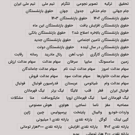
تحقیق
ترکیه
تصویر نجومی
تلگرام
تیم ملی
تیم ملی ایران
جام جهانی
جام حذفی
جدول
جهان
حقوق بازنشستگان
حقوق بازنشستگان 1402
حقوق بازنشستگان 1403
حقوق بازنشستگان افزایش یافت
حقوق بازنشستگان این ماه
حقوق بازنشستگان بالاخره اصلاح شد؟
حقوق بازنشستگان بانکی
حقوق بازنشستگان تامین اجتماعی
حقوق بازنشستگان جدید
حقوق بازنشستگان در سال آینده
حقوق بازنشستگان دولت
حقوق بازنشستگان کارگری
ذوب آهن
رئال مادرید
رسانه
رقابت
زمین
سامسونگ
سایپا
سرطان
سهام عدالت
سهام عدالت ارزش
سهام عدالت امروز
سهام عدالت ثبت نام
سهام عدالت جاماندگان
سهام عدالت خانوارها
سهام عدالت سود
سهام عدالت فروش
سهام عدالت وام
شیائومی
عربستان
فدراسیون فوتبال
فوتبال
فوتبال ایران
قطر
قلب
لالیگا
لیگ برتر
لیگ قهرمانان
لیگ قهرمانان آسیا
لیگ قهرمانان اروپا
مایکروسافت
متا
مشکلات
مصاحبه
مغز
ناسا
نساجی
هواوی
هوش مصنوعی
واردات خودرو
والیبال
پایتخت
پرسپولیس
چین
ژاپن
کپی لینک
گوگل
یارانه نقدی
یارانه نقدی 1 میلیونی
یارانه نقدی 1402
یارانه نقدی افزایش
یارانه نقدی ۳۰۰هزار تومانی
یارانه نقدی ۴۰۰ هزار تومانی
یورو