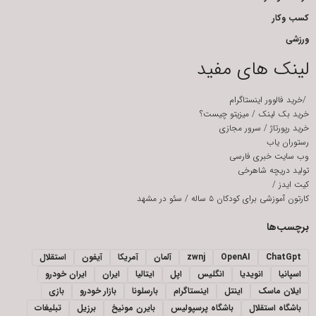
کسب وکار
ورزشی
لینک های مفید
/
خرید فالوور اینستاگرام
خرید بک لینک
/
میزیتو چیست؟
خرید رپورتاژ
/
سرور مجازی
رستوران یاب
وب سایت خبری فارسی
تولید دریچه شاهرخی
کیت ایدز
/
کارتون آموزشی برای کودکان ۵ ساله
/
سئو در مشهد
برچسب‌ها
ChatGpt
OpenAI
zwnj
آلمان
آمریکا
آیفون
استقلال
اسپانیا
انویدیا
انگلیس
اپل
ایتالیا
ایران
ایران خودرو
ایلان ماسک
اینتل
اینستاگرام
بارسلونا
بازار خودرو
بازی
باشگاه استقلال
باشگاه پرسپولیس
بایرن مونیخ
برزیل
تبلیغات