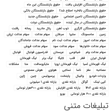
حقوق بازنشستگان افزایش یافت
حقوق بازنشستگان این ماه
حقوق بازنشستگان بالاخره اصلاح شد؟
حقوق بازنشستگان بانکی
حقوق بازنشستگان تامین اجتماعی
حقوق بازنشستگان جدید
حقوق بازنشستگان در سال آینده
حقوق بازنشستگان دولت
حقوق بازنشستگان کارگری
ذوب آهن
رئال مادرید
رسانه
رقابت
زمین
سامسونگ
سایپا
سرطان
سهام عدالت
سهام عدالت ارزش
سهام عدالت امروز
سهام عدالت ثبت نام
سهام عدالت جاماندگان
سهام عدالت خانوارها
سهام عدالت سود
سهام عدالت فروش
سهام عدالت وام
شیائومی
عربستان
فدراسیون فوتبال
فوتبال
فوتبال ایران
قطر
قلب
لالیگا
لیگ برتر
لیگ قهرمانان
لیگ قهرمانان آسیا
لیگ قهرمانان اروپا
مایکروسافت
متا
مشکلات
مصاحبه
مغز
ناسا
نساجی
هواوی
هوش مصنوعی
واردات خودرو
والیبال
پایتخت
پرسپولیس
چین
ژاپن
کپی لینک
گوگل
یارانه نقدی
یارانه نقدی 1 میلیونی
یارانه نقدی 1402
یارانه نقدی افزایش
یارانه نقدی ۳۰۰هزار تومانی
یارانه نقدی ۴۰۰ هزار تومانی
یورو
تبلیغات متنی