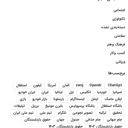
اجتماعی
تکنولوژی
دسته‌بندی نشده
سلامتی
فرهنگ وهنر
کسب وکار
ورزشی
برچسب‌ها
ChatGpt
OpenAI
zwnj
آلمان
آمریکا
آیفون
استقلال
اسپانیا
انویدیا
انگلیس
اپل
ایتالیا
ایران
ایران خودرو
ایلان ماسک
اینتل
اینستاگرام
بارسلونا
بازار خودرو
بازی
باشگاه استقلال
باشگاه پرسپولیس
بایرن مونیخ
برزیل
تبلیغات
تحقیق
ترکیه
تصویر نجومی
تلگرام
تیم ملی
تیم ملی ایران
جام جهانی
جام حذفی
جدول
جهان
حقوق بازنشستگان
حقوق بازنشستگان 1402
حقوق بازنشستگان 1403