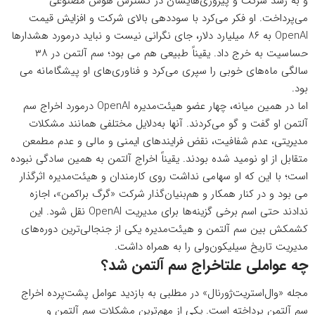
و به رشد شرکت و پیروزی‌هایشان در گسترش هوش مصنوعی
می‌پرداخت. او فکر می‌کرد با سوددهی بالای شرکت و افزایش قیمت
OpenAI به ۸۶ میلیارد دلار، جای نگرانی نیست و نباید درمورد هشدارها
حساسیت به خرج داد. یقیناً طبیعی هم می بود؛ سم آلتمن در ۳۸
سالگی ماه‌های خوبی را سپری می‌کرد و فناوری‌های او پیشگامانه می
بود.
اما در همین میانه، چهار عضو هیئت‌مدیره OpenAI درمورد اخراج سم
آلتمن او گفت و گو می‌کردند. آنها به‌دلایل مختلفی همانند مشکلات
مدیریتی، عدم شفافیت، نقض فرایندهای ایمنی و مالی و عدم مطمعن
متقابل از او نومید شده بودند. یقیناً اخراج آلتمن به همین سادگی نبوده
است؛ با این که او سهامی نداشت روی کارمندان و هیئت‌مدیره اثرگذار
می بود و در کنار همکار و هم‌بنیان‌گذار شرکت «گرگ براکمن»، اجازه
ندادند حتی اسم برخی گزینه‌ها برای مدیریت OpenAI نقل شود. این
کشمکش بین سم آلتمن و هیئت‌مدیره یکی از جنجالی‌ترین دوره‌های
مدیریت تاریخ سیلیکون‌ولی را به همراه داشت.
چه عواملی علتاخراج سم آلتمن شد؟
مجله «وال‌استریت‌ژورنال» در مطلبی به بازدید
عوامل پشت‌پرده اخراج
سم آلتمن
پرداخته است. یکی از مهم‌ترین مشکلات سم آلتمن و