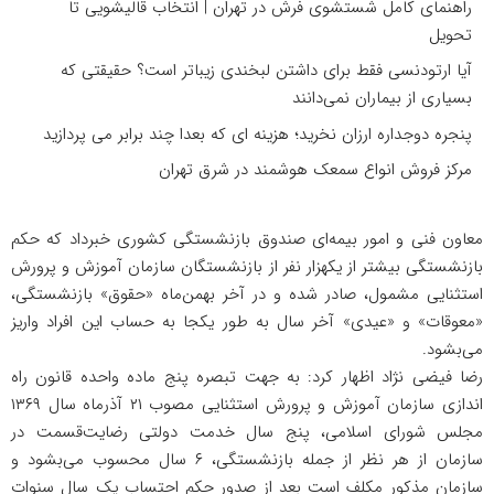
راهنمای کامل شستشوی فرش در تهران | انتخاب قالیشویی تا
تحویل
آیا ارتودنسی فقط برای داشتن لبخندی زیباتر است؟ حقیقتی که
بسیاری از بیماران نمی‌دانند
پنجره دوجداره ارزان نخرید؛ هزینه ای که بعدا چند برابر می پردازید
مرکز فروش انواع سمعک هوشمند در شرق تهران
معاون فنی و امور بیمه‌ای صندوق بازنشستگی کشوری خبرداد که حکم
بازنشستگی بیشتر از یکهزار نفر از بازنشستگان سازمان آموزش و پرورش
استثنایی مشمول، صادر شده و در آخر بهمن‌ماه «حقوق» بازنشستگی،
«معوقات» و «عیدی» آخر سال به طور یکجا به حساب این افراد واریز
می‌بشود.
رضا فیضی نژاد اظهار کرد: به جهت تبصره پنج ماده واحده قانون راه
اندازی سازمان آموزش و پرورش استثنایی مصوب ۲۱ آذرماه سال ۱۳۶۹
مجلس شورای اسلامی، پنج سال خدمت دولتی رضایت‌قسمت در
سازمان از هر نظر از جمله بازنشستگی، ۶ سال محسوب می‌بشود و
سازمان مذکور مکلف است بعد از صدور حکم احتساب یک سال سنوات