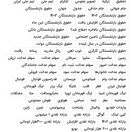
تحقیق
ترکیه
تصویر نجومی
تلگرام
تیم ملی
تیم ملی ایران
جام جهانی
جام حذفی
جدول
جهان
حقوق بازنشستگان
حقوق بازنشستگان 1402
حقوق بازنشستگان 1403
حقوق بازنشستگان افزایش یافت
حقوق بازنشستگان این ماه
حقوق بازنشستگان بالاخره اصلاح شد؟
حقوق بازنشستگان بانکی
حقوق بازنشستگان تامین اجتماعی
حقوق بازنشستگان جدید
حقوق بازنشستگان در سال آینده
حقوق بازنشستگان دولت
حقوق بازنشستگان کارگری
ذوب آهن
رئال مادرید
رسانه
رقابت
زمین
سامسونگ
سایپا
سرطان
سهام عدالت
سهام عدالت ارزش
سهام عدالت امروز
سهام عدالت ثبت نام
سهام عدالت جاماندگان
سهام عدالت خانوارها
سهام عدالت سود
سهام عدالت فروش
سهام عدالت وام
شیائومی
عربستان
فدراسیون فوتبال
فوتبال
فوتبال ایران
قطر
قلب
لالیگا
لیگ برتر
لیگ قهرمانان
لیگ قهرمانان آسیا
لیگ قهرمانان اروپا
مایکروسافت
متا
مشکلات
مصاحبه
مغز
ناسا
نساجی
هواوی
هوش مصنوعی
واردات خودرو
والیبال
پایتخت
پرسپولیس
چین
ژاپن
کپی لینک
گوگل
یارانه نقدی
یارانه نقدی 1 میلیونی
یارانه نقدی 1402
یارانه نقدی افزایش
یارانه نقدی ۳۰۰هزار تومانی
یارانه نقدی ۴۰۰ هزار تومانی
یورو