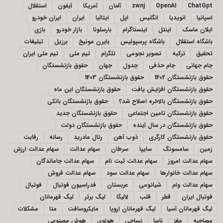
ChatGpt
OpenAI
zwnj
آلمان
آمریکا
آیفون
استقلال
اسپانیا
انویدیا
انگلیس
اپل
ایتالیا
ایران
ایران خودرو
ایلان ماسک
اینتل
اینستاگرام
بارسلونا
بازار خودرو
بازی
باشگاه استقلال
باشگاه پرسپولیس
بایرن مونیخ
برزیل
تبلیغات
تحقیق
ترکیه
تصویر نجومی
تلگرام
تیم ملی
تیم ملی ایران
جام جهانی
جام حذفی
جدول
جهان
حقوق بازنشستگان
حقوق بازنشستگان 1402
حقوق بازنشستگان 1403
حقوق بازنشستگان افزایش یافت
حقوق بازنشستگان این ماه
حقوق بازنشستگان بالاخره اصلاح شد؟
حقوق بازنشستگان بانکی
حقوق بازنشستگان تامین اجتماعی
حقوق بازنشستگان جدید
حقوق بازنشستگان در سال آینده
حقوق بازنشستگان دولت
حقوق بازنشستگان کارگری
ذوب آهن
رئال مادرید
رسانه
رقابت
زمین
سامسونگ
سایپا
سرطان
سهام عدالت
سهام عدالت ارزش
سهام عدالت امروز
سهام عدالت ثبت نام
سهام عدالت جاماندگان
سهام عدالت خانوارها
سهام عدالت سود
سهام عدالت فروش
سهام عدالت وام
شیائومی
عربستان
فدراسیون فوتبال
فوتبال
فوتبال ایران
قطر
قلب
لالیگا
لیگ برتر
لیگ قهرمانان
لیگ قهرمانان آسیا
لیگ قهرمانان اروپا
مایکروسافت
متا
مشکلات
مصاحبه
مغز
ناسا
نساجی
هواوی
هوش مصنوعی