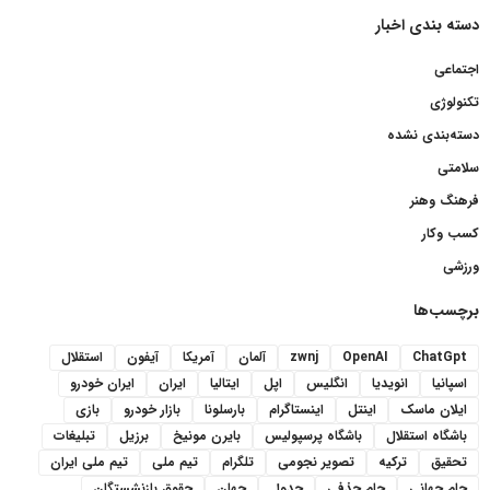
دسته بندی اخبار
اجتماعی
تکنولوژی
دسته‌بندی نشده
سلامتی
فرهنگ وهنر
کسب وکار
ورزشی
برچسب‌ها
ChatGpt
OpenAI
zwnj
آلمان
آمریکا
آیفون
استقلال
اسپانیا
انویدیا
انگلیس
اپل
ایتالیا
ایران
ایران خودرو
ایلان ماسک
اینتل
اینستاگرام
بارسلونا
بازار خودرو
بازی
باشگاه استقلال
باشگاه پرسپولیس
بایرن مونیخ
برزیل
تبلیغات
تحقیق
ترکیه
تصویر نجومی
تلگرام
تیم ملی
تیم ملی ایران
جام جهانی
جام حذفی
جدول
جهان
حقوق بازنشستگان