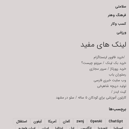
سلامتی
فرهنگ وهنر
کسب وکار
ورزشی
لینک های مفید
/
خرید فالوور اینستاگرام
خرید بک لینک
/
میزیتو چیست؟
خرید رپورتاژ
/
سرور مجازی
رستوران یاب
وب سایت خبری فارسی
تولید دریچه شاهرخی
کیت ایدز
/
کارتون آموزشی برای کودکان ۵ ساله
/
سئو در مشهد
برچسب‌ها
ChatGpt
OpenAI
zwnj
آلمان
آمریکا
آیفون
استقلال
اسپانیا
انویدیا
انگلیس
اپل
ایتالیا
ایران
ایران خودرو