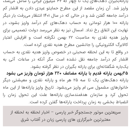
یارانه‌بگیران دهک‌های یک تا چهار که ۳۲ میلیون ایرانی را شامل می‌شد،
واریز شد. آن زمان مقصد از این مطرح حمایتو عیدی دادن به اقشار کم
درآمد جامعه گفتن شد و در حالی که در سال ۱۴۰۱ انتظار می‌رفت بار دیگر
یارانه ۱۰۰ هزار تومانی به حساب دهک‌های کم درآمد واریز بشود، در
نهایت این اتفاق رخ نداد. امسال نیز به نظر می‌رسد دولت تصمیمی برای
واریز هدیه نقدی به مناسبت ۲۲ بهمن نگرفته است و افزایش اعتبار
کالابرگ الکترونیکی را جانشین مطرح هدیه نقدی کرده است.
در واقع تا به این لحظه صحبتی در خصوص واریز هدیه نقدی به حساب
اقشار کم درآمد جامعه نقل نشده است مگر آنکه در ساعات آتی به
یک‌باره شگفتانه‌ای برای یارانه بگیران در نظر گرفته بشود.
۲۵بهمن یارانه قدیم با یارانه مضاعف ۲۲۰ هزار تومان واریز می بشود
یارانه دهک‌های یک تا سه ۲۵ هر ماه و یارانه نقدی و معیشتی دیگر
خانوار‌های مشمول سی ام واریز می‌بشود. تاریخ واریز یارانه‌ها از این ماه
تحول کرد و سازمان هدفمندسازی یارانه‌ها علت این تحول زمان را
انضباط بخشی به زمان پرداخت یارانه‌ها گفتن کرده است.
سریعترین موتور جستجوگر
خبر
پارسی – اخبار لحظه به لحظه از
معتبرترین خبرگزاری های پارسی زبان در
آفتاب شرق