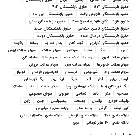
حقوق بازنشستگان 1402
حقوق بازنشستگان 1403
حقوق بازنشستگان افزایش یافت
حقوق بازنشستگان این ماه
حقوق بازنشستگان بالاخره اصلاح شد؟
حقوق بازنشستگان بانکی
حقوق بازنشستگان تامین اجتماعی
حقوق بازنشستگان جدید
حقوق بازنشستگان در سال آینده
حقوق بازنشستگان دولت
حقوق بازنشستگان کارگری
ذوب آهن
رئال مادرید
رسانه
رقابت
زمین
سامسونگ
سایپا
سرطان
سهام عدالت
سهام عدالت ارزش
سهام عدالت امروز
سهام عدالت ثبت نام
سهام عدالت جاماندگان
سهام عدالت خانوارها
سهام عدالت سود
سهام عدالت فروش
سهام عدالت وام
شیائومی
عربستان
فدراسیون فوتبال
فوتبال
فوتبال ایران
قطر
قلب
لالیگا
لیگ برتر
لیگ قهرمانان
لیگ قهرمانان آسیا
لیگ قهرمانان اروپا
مایکروسافت
متا
مشکلات
مصاحبه
مغز
ناسا
نساجی
هواوی
هوش مصنوعی
واردات خودرو
والیبال
پایتخت
پرسپولیس
چین
ژاپن
کپی لینک
گوگل
یارانه نقدی
یارانه نقدی 1 میلیونی
یارانه نقدی 1402
یارانه نقدی افزایش
یارانه نقدی ۳۰۰هزار تومانی
یارانه نقدی ۴۰۰ هزار تومانی
یورو