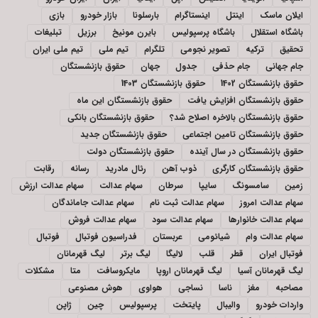
ایلان ماسک
اینتل
اینستاگرام
بارسلونا
بازار خودرو
بازی
باشگاه استقلال
باشگاه پرسپولیس
بایرن مونیخ
برزیل
تبلیغات
تحقیق
ترکیه
تصویر نجومی
تلگرام
تیم ملی
تیم ملی ایران
جام جهانی
جام حذفی
جدول
جهان
حقوق بازنشستگان
حقوق بازنشستگان 1402
حقوق بازنشستگان 1403
حقوق بازنشستگان افزایش یافت
حقوق بازنشستگان این ماه
حقوق بازنشستگان بالاخره اصلاح شد؟
حقوق بازنشستگان بانکی
حقوق بازنشستگان تامین اجتماعی
حقوق بازنشستگان جدید
حقوق بازنشستگان در سال آینده
حقوق بازنشستگان دولت
حقوق بازنشستگان کارگری
ذوب آهن
رئال مادرید
رسانه
رقابت
زمین
سامسونگ
سایپا
سرطان
سهام عدالت
سهام عدالت ارزش
سهام عدالت امروز
سهام عدالت ثبت نام
سهام عدالت جاماندگان
سهام عدالت خانوارها
سهام عدالت سود
سهام عدالت فروش
سهام عدالت وام
شیائومی
عربستان
فدراسیون فوتبال
فوتبال
فوتبال ایران
قطر
قلب
لالیگا
لیگ برتر
لیگ قهرمانان
لیگ قهرمانان آسیا
لیگ قهرمانان اروپا
مایکروسافت
متا
مشکلات
مصاحبه
مغز
ناسا
نساجی
هواوی
هوش مصنوعی
واردات خودرو
والیبال
پایتخت
پرسپولیس
چین
ژاپن