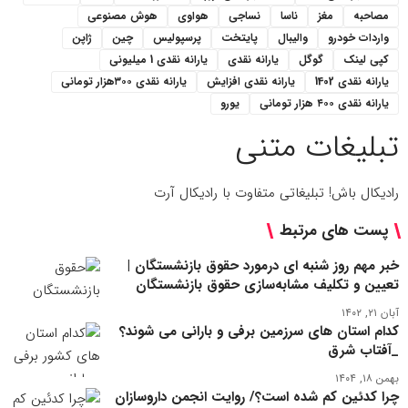
مصاحبه
مغز
ناسا
نساجی
هواوی
هوش مصنوعی
واردات خودرو
والیبال
پایتخت
پرسپولیس
چین
ژاپن
کپی لینک
گوگل
یارانه نقدی
یارانه نقدی 1 میلیونی
یارانه نقدی 1402
یارانه نقدی افزایش
یارانه نقدی ۳۰۰هزار تومانی
یارانه نقدی ۴۰۰ هزار تومانی
یورو
تبلیغات متنی
رادیکال باش! تبلیغاتی متفاوت با رادیکال آرت
پست های مرتبط
خبر مهم روز شنبه ای درمورد حقوق بازنشستگان |
تعیین و تکلیف مشابه‌سازی حقوق‌ بازنشستگان
آبان ۲۱, ۱۴۰۲
کدام استان های سرزمین برفی و بارانی می شوند؟
_آفتاب شرق
بهمن ۱۸, ۱۴۰۴
چرا کدئین کم شده است؟/ روایت انجمن داروسازان