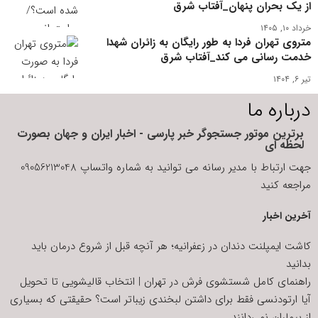
از یک بحران پنهان_آفتاب شرق
خرداد ۱۰, ۱۴۰۵
متروی تهران فردا به طور رایگان به زائران شهدا
خدمت رسانی می کند_آفتاب شرق
تیر ۶, ۱۴۰۴
درباره ما
برترین موتور جستجوگر خبر پارسی - اخبار ایران و جهان بصورت
لحظه ای
جهت ارتباط با مدیر رسانه می توانید به شماره واتساپ 09056213048
مراجعه کنید
آخرین اخبار
کاشت ایمپلنت دندان در زعفرانیه؛ هر آنچه قبل از شروع درمان باید
بدانید
راهنمای کامل شستشوی فرش در تهران | انتخاب قالیشویی تا تحویل
آیا ارتودنسی فقط برای داشتن لبخندی زیباتر است؟ حقیقتی که بسیاری
از بیماران نمی‌دانند