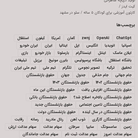
تولید دریچه شاهرخی
کیت ایدز
/
کارتون آموزشی برای کودکان ۵ ساله
/
سئو در مشهد
برچسب‌ها
ChatGpt
OpenAI
zwnj
آلمان
آمریکا
آیفون
استقلال
اسپانیا
انویدیا
انگلیس
اپل
ایتالیا
ایران
ایران خودرو
ایلان ماسک
اینتل
اینستاگرام
بارسلونا
بازار خودرو
بازی
باشگاه استقلال
باشگاه پرسپولیس
بایرن مونیخ
برزیل
تبلیغات
تحقیق
ترکیه
تصویر نجومی
تلگرام
تیم ملی
تیم ملی ایران
جام جهانی
جام حذفی
جدول
جهان
حقوق بازنشستگان
حقوق بازنشستگان 1402
حقوق بازنشستگان 1403
حقوق بازنشستگان افزایش یافت
حقوق بازنشستگان این ماه
حقوق بازنشستگان بالاخره اصلاح شد؟
حقوق بازنشستگان بانکی
حقوق بازنشستگان تامین اجتماعی
حقوق بازنشستگان جدید
حقوق بازنشستگان در سال آینده
حقوق بازنشستگان دولت
حقوق بازنشستگان کارگری
ذوب آهن
رئال مادرید
رسانه
رقابت
زمین
سامسونگ
سایپا
سرطان
سهام عدالت
سهام عدالت ارزش
سهام عدالت امروز
سهام عدالت ثبت نام
سهام عدالت جاماندگان