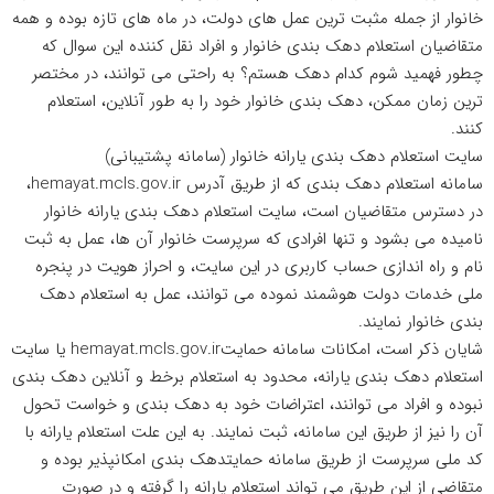
خانوار از جمله مثبت ترین عمل های دولت، در ماه های تازه بوده و همه
متقاضیان استعلام دهک بندی خانوار و افراد نقل کننده این سوال که
چطور فهمید شوم کدام دهک هستم؟ به راحتی می توانند، در مختصر
ترین زمان ممکن، دهک بندی خانوار خود را به طور آنلاین، استعلام
کنند.
سایت استعلام دهک بندی یارانه خانوار (سامانه پشتیبانی)
سامانه استعلام دهک بندی که از طریق آدرس hemayat.mcls.gov.ir،
در دسترس متقاضیان است، سایت استعلام دهک بندی یارانه خانوار
نامیده می بشود و تنها افرادی که سرپرست خانوار آن ها، عمل به ثبت
نام و راه اندازی حساب کاربری در این سایت، و احراز هویت در پنجره
ملی خدمات دولت هوشمند نموده می توانند، عمل به استعلام دهک
بندی خانوار نمایند.
شایان ذکر است، امکانات سامانه حمایتhemayat.mcls.gov.ir یا سایت
استعلام دهک بندی یارانه، محدود به استعلام برخط و آنلاین دهک بندی
نبوده و افراد می توانند، اعتراضات خود به دهک بندی و خواست تحول
آن را نیز از طریق این سامانه، ثبت نمایند. به این علت استعلام یارانه با
کد ملی سرپرست از طریق سامانه حمایتدهک بندی امکانپذیر بوده و
متقاضی از این طریق می تواند استعلام یارانه را گرفته و در صورت