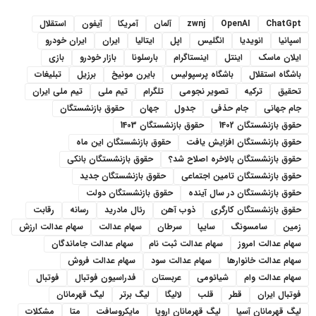
ChatGpt
OpenAI
zwnj
آلمان
آمریکا
آیفون
استقلال
اسپانیا
انویدیا
انگلیس
اپل
ایتالیا
ایران
ایران خودرو
ایلان ماسک
اینتل
اینستاگرام
بارسلونا
بازار خودرو
بازی
باشگاه استقلال
باشگاه پرسپولیس
بایرن مونیخ
برزیل
تبلیغات
تحقیق
ترکیه
تصویر نجومی
تلگرام
تیم ملی
تیم ملی ایران
جام جهانی
جام حذفی
جدول
جهان
حقوق بازنشستگان
حقوق بازنشستگان 1402
حقوق بازنشستگان 1403
حقوق بازنشستگان افزایش یافت
حقوق بازنشستگان این ماه
حقوق بازنشستگان بالاخره اصلاح شد؟
حقوق بازنشستگان بانکی
حقوق بازنشستگان تامین اجتماعی
حقوق بازنشستگان جدید
حقوق بازنشستگان در سال آینده
حقوق بازنشستگان دولت
حقوق بازنشستگان کارگری
ذوب آهن
رئال مادرید
رسانه
رقابت
زمین
سامسونگ
سایپا
سرطان
سهام عدالت
سهام عدالت ارزش
سهام عدالت امروز
سهام عدالت ثبت نام
سهام عدالت جاماندگان
سهام عدالت خانوارها
سهام عدالت سود
سهام عدالت فروش
سهام عدالت وام
شیائومی
عربستان
فدراسیون فوتبال
فوتبال
فوتبال ایران
قطر
قلب
لالیگا
لیگ برتر
لیگ قهرمانان
لیگ قهرمانان آسیا
لیگ قهرمانان اروپا
مایکروسافت
متا
مشکلات