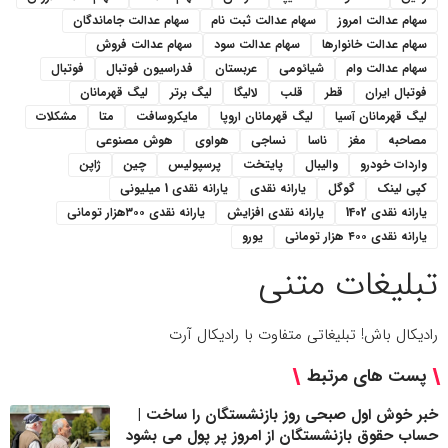
سهام عدالت امروز
سهام عدالت ثبت نام
سهام عدالت جاماندگان
سهام عدالت خانوارها
سهام عدالت سود
سهام عدالت فروش
سهام عدالت وام
شیائومی
عربستان
فدراسیون فوتبال
فوتبال
فوتبال ایران
قطر
قلب
لالیگا
لیگ برتر
لیگ قهرمانان
لیگ قهرمانان آسیا
لیگ قهرمانان اروپا
مایکروسافت
متا
مشکلات
مصاحبه
مغز
ناسا
نساجی
هواوی
هوش مصنوعی
واردات خودرو
والیبال
پایتخت
پرسپولیس
چین
ژاپن
کپی لینک
گوگل
یارانه نقدی
یارانه نقدی 1 میلیونی
یارانه نقدی 1402
یارانه نقدی افزایش
یارانه نقدی ۳۰۰هزار تومانی
یارانه نقدی ۴۰۰ هزار تومانی
یورو
تبلیغات متنی
رادیکال باش! تبلیغاتی متفاوت با رادیکال آرت
پست های مرتبط
خبر خوش اول صبحی روز بازنشستگان را ساخت |
حساب حقوق بازنشستگان از امروز پر پول می بشود