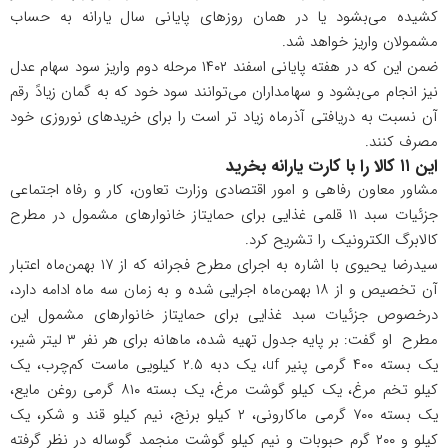
کشیده می‌بشود یا در همان روزهای پایانی سال یارانه به حساب
مشمولان واریز خواهد شد.
ضمن این که در هفته پایانی اسفند ۱۴۰۲ مرحله دوم واریز سود سهام عدل
نیز انجام می‌بشود و سهامداران می‌توانند سود خود که به گمان زیادً رقم
آن نسبت به دریافتی آذرماه زیاد تر است را برای خریدهای نوروزی خود
مصرف کنند.
این ۱۱ کالا را با کارت یارانه بخرید
مشاور معاون رفاهی و امور اقتصادی وزارت تعاون، کار و رفاه اجتماعی
جزئیات سبد ۱۱ قلمی غذایی برای حمایتاز خانوارهای مشمول در مطرح
کالابرگ الکترونیک را تشریح کرد.
سیدرضا یحیوی با اشاره به اجرای مطرح فجرانه که از ۱۷ بهمن‌ماه اعتبار
آن تخصیص و از ۱۸ بهمن‌ماه اجرایی شده و به زمان سه ماه ادامه دارد،
درخصوص جزئیات سبد غذایی برای حمایتاز خانوارهای مشمول این
مطرح او گفت: بر پایه جدول تهیه شده، ماهانه برای هر نفر ۳ لیتر شیر،
یک بسته ۴۰۰ گرمی پنیر uf، یک دبه ۲.۵ کیلویی ماست کم‌چرب، یک
کیلو تخم مرغ، یک کیلو گوشت مرغ، یک بسته ۸۱۰ گرمی روغن مایع،
یک بسته ۷۰۰ گرمی ماکارونی، ۲ کیلو برنج، نیم کیلو قند و شکر، یک
کیلو و ۲۰۰ گرم حبوبات و نیم کیلو گوشت منجمد گوساله در نظر گرفته