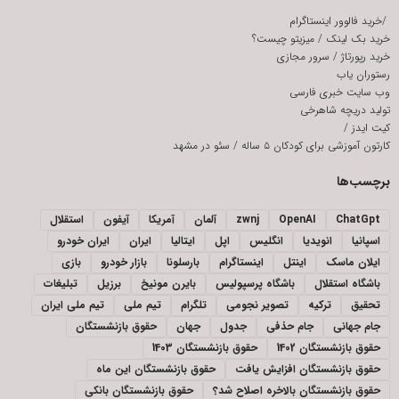
/
خرید فالوور اینستاگرام
خرید بک لینک
/
میزیتو چیست؟
خرید رپورتاژ
/
سرور مجازی
رستوران یاب
وب سایت خبری فارسی
تولید دریچه شاهرخی
کیت ایدز
/
کارتون آموزشی برای کودکان ۵ ساله
/
سئو در مشهد
برچسب‌ها
ChatGpt
OpenAI
zwnj
آلمان
آمریکا
آیفون
استقلال
اسپانیا
انویدیا
انگلیس
اپل
ایتالیا
ایران
ایران خودرو
ایلان ماسک
اینتل
اینستاگرام
بارسلونا
بازار خودرو
بازی
باشگاه استقلال
باشگاه پرسپولیس
بایرن مونیخ
برزیل
تبلیغات
تحقیق
ترکیه
تصویر نجومی
تلگرام
تیم ملی
تیم ملی ایران
جام جهانی
جام حذفی
جدول
جهان
حقوق بازنشستگان
حقوق بازنشستگان 1402
حقوق بازنشستگان 1403
حقوق بازنشستگان افزایش یافت
حقوق بازنشستگان این ماه
حقوق بازنشستگان بالاخره اصلاح شد؟
حقوق بازنشستگان بانکی