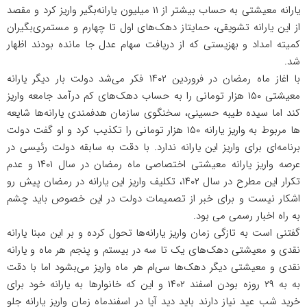
یارانه معیشتی به حساب بیشتر از ۱۱ میلیون یارانه‌بگیر واریز کرد و مقصد
از این یارانه تشویقی، حمایتاز دهک‌های اول تا چهارم و مستمری‌بگیران
کمیته امداد و بهزیستی که از دریافت سهام عدل جا مانده بودند اظهار
شد.
با اغاز ماه رمضان در فروردین ۱۴۰۲ فکر می‌شد دولت بار دیگر یارانه
معیشتی ۱۵۰ هزار تومانی را به حساب دهک‌های کم درآمد جامعه واریز
کند اما سیده طیبه حسینی، سخنگوی سازمان هدفمندی یارانه‌ها شایعه
ها مربوط به واریز یارانه ۱۵۰ هزار تومانی را تکذیب کرد و او گفت دولت
برنامه‌ای برای واریز این یارانه ندارد. با دقت به سابقه دولت رئیسی در
عرصه واریز یارانه معیشتی اختصاصی ماه رمضان در سال ۱۴۰۱ و عدم
تکرار این مطرح در سال ۱۴۰۲، تکلیف واریز این یارانه در رمضان پیش رو
اشکار نیست و برای خبر از تصمیمات دولت در این خصوص باید چشم
به راه اخبار رسمی می بود.
گفتنی است به تازگی زمان واریز یارانه‌ها تحول کرده و بر این مبنا یارانه
نقدی و معیشتی دهک‌های یک تا سه در بیستم و پنجم هر ماه و یارانه
نقدی و معیشتی دیگر دهک‌ها سی‌ام هر ماه واریز می‌بشود اما با دقت
به به ۲۹ روزه بودن اسفند ۱۴۰۲ و این که خانوارها به یارانه خود برای
خرید شب عید نیاز دارند باید دید آیا در اسفندماه زمان واریز یارانه جلو