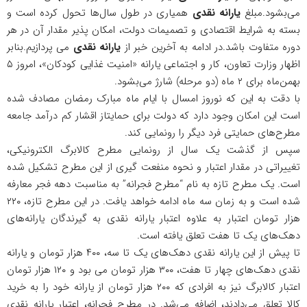
می‌بشود.مبلغ
یارانه نقدی
همیاری در طول سال‌ها تحول کرده است و
بسته به شرایط اقتصادی و تصمیمات دولت، امکان پذیر مقدار آن در هر
دوره متفاوت باشد.در ادامه به آخرین
خبر
از
یارانه نقدی
می پردازیم.بنابر
اظهار وزارت تعاون، کار و
اجتماعی
یارانه «امنیت غذایی کودکان»، امروز ۵
بهمن‌ماه برای ۲ ماه (دو مرحله) شارژ می‌بشود.
با دقت به این که نوروز امسال با ایام ماه مبارک رمضان مصادف شده
است این امکان وجود دارد که دولت برای حمایتاز اقشار کم درآمد جامعه
مطرح‌های حمایتی فرد دیگر را رونمایی کند.
سپس از گذشت یک سال از رونمایی مطرح کالابرگ الکترونیکی،
تغییراتی در مقدار اعتبار و نحوه منفعت گیری از این مطرح تشکیل شده
است. یک مطرح تازه به نام “مطرح فجرانه” به مناسبت دهه فجر معارفه
شده است و به زمان سه ماه ادامه خواهد یافت. در این مطرح تازه، ۲۲۰
هزار تومان اعتبار به علاوه اعتبار یارانه نقدی به گیرندگان یارانه‌های
دهک‌های یک تا هفت تعلق یافته است.
تا پیش از این یارانه نقدی دهک‌های یک تا سه، ۴۰۰ هزار تومان و یارانه
نقدی دهک‌های چهار تا هفت، ۳۰۰ هزار تومان می بود و ۱۲۰ هزار تومان
اعتبار کالابرگ نیز به افرادی که ۲۰۰ هزار تومان از یارانه خود را به خرید
کالا تعلق می‌دادند، اضافه می‌شد. در مطرح فجرانه، اعتبار یارانه نقدی