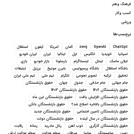
فرهنگ وهنر
کسب وکار
ورزشی
برچسب‌ها
ChatGpt
OpenAI
zwnj
آلمان
آمریکا
آیفون
استقلال
اسپانیا
انویدیا
انگلیس
اپل
ایتالیا
ایران
ایران خودرو
ایلان ماسک
اینتل
اینستاگرام
بارسلونا
بازار خودرو
بازی
باشگاه استقلال
باشگاه پرسپولیس
بایرن مونیخ
برزیل
تبلیغات
تحقیق
ترکیه
تصویر نجومی
تلگرام
تیم ملی
تیم ملی ایران
جام جهانی
جام حذفی
جدول
جهان
حقوق بازنشستگان
حقوق بازنشستگان 1402
حقوق بازنشستگان 1403
حقوق بازنشستگان افزایش یافت
حقوق بازنشستگان این ماه
حقوق بازنشستگان بالاخره اصلاح شد؟
حقوق بازنشستگان بانکی
حقوق بازنشستگان تامین اجتماعی
حقوق بازنشستگان جدید
حقوق بازنشستگان در سال آینده
حقوق بازنشستگان دولت
حقوق بازنشستگان کارگری
ذوب آهن
رئال مادرید
رسانه
رقابت
زمین
سامسونگ
سایپا
سرطان
سهام عدالت
سهام عدالت ارزش