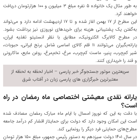
به طور مثال یک خانواده ۵ نفره مبلغ ۳ میلیون و ۱۰۰ هزارتومان دریافت
خواهند کرد.
این مطرح از ۱۷ بهمن اغاز شده و تا ۱۷ اردیبهشت ادامه دارد و می‌تواند
به‌گفتن یک پشتیبانی هزینه برای خریدهای نوروزی نیز برداشت بشود.
در مطرح کالابرگ الکترونیک، مطابق با نظر انستیتو تغذیه ایران،
یارانه‌بگیران می‌توانند ۱۱ قلم کالای اساسی شامل برنج ایرانی، حبوبات،
شیر کم‌چرب، پنیر، ماست‌ کم‌چرب،‌ مرغ، تخم‌مرغ، روغن مایع، ماکارونی
و قند را خریداری کنند.
سریعترین موتور جستجوگر
خبر
پارسی – اخبار لحظه به لحظه از
معتبرترین خبرگزاری های پارسی زبان در
آفتاب شرق
یارانه نقدی معیشتی اختصاصی ماه رمضان در راه
است؟
با دقت به این که نوروز امسال با ایام ماه مبارک رمضان مصادف شده
است این امکان وجود دارد که دولت برای حمایتاز اقشار کم درآمد جامعه
مطرح‌های حمایتی فرد دیگر را رونمایی کند.
در سال ۱۴۰۱ دولت سیزدهم به دستور رئیس جمهور، مبلغ ۱۵۰ هزار تومان