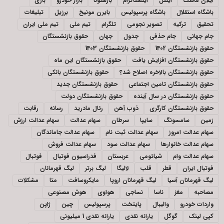
ایلان ماسک
اینتل
اینستاگرام
بارسلونا
بازار خودرو
بازی
باشگاه استقلال
باشگاه پرسپولیس
بایرن مونیخ
برزیل
تبلیغات
تحقیق
ترکیه
تصویر نجومی
تلگرام
تیم ملی
تیم ملی ایران
جام جهانی
جام حذفی
جدول
جهان
حقوق بازنشستگان
حقوق بازنشستگان 1402
حقوق بازنشستگان 1403
حقوق بازنشستگان افزایش یافت
حقوق بازنشستگان این ماه
حقوق بازنشستگان بالاخره اصلاح شد؟
حقوق بازنشستگان بانکی
حقوق بازنشستگان تامین اجتماعی
حقوق بازنشستگان جدید
حقوق بازنشستگان در سال آینده
حقوق بازنشستگان دولت
حقوق بازنشستگان کارگری
ذوب آهن
رئال مادرید
رسانه
رقابت
زمین
سامسونگ
سایپا
سرطان
سهام عدالت
سهام عدالت ارزش
سهام عدالت امروز
سهام عدالت ثبت نام
سهام عدالت جاماندگان
سهام عدالت خانوارها
سهام عدالت سود
سهام عدالت فروش
سهام عدالت وام
شیائومی
عربستان
فدراسیون فوتبال
فوتبال
فوتبال ایران
قطر
قلب
لالیگا
لیگ برتر
لیگ قهرمانان
لیگ قهرمانان آسیا
لیگ قهرمانان اروپا
مایکروسافت
متا
مشکلات
مصاحبه
مغز
ناسا
نساجی
هواوی
هوش مصنوعی
واردات خودرو
والیبال
پایتخت
پرسپولیس
چین
ژاپن
کپی لینک
گوگل
یارانه نقدی
یارانه نقدی 1 میلیونی