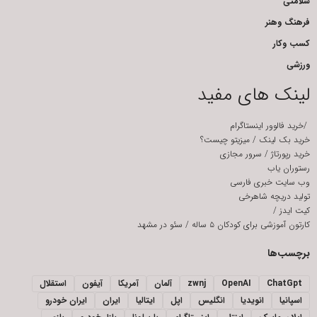
سلامتی
فرهنگ وهنر
کسب وکار
ورزشی
لینک های مفید
/
خرید فالوور اینستاگرام
خرید بک لینک
/
میزیتو چیست؟
خرید رپورتاژ
/
سرور مجازی
رستوران یاب
وب سایت خبری فارسی
تولید دریچه شاهرخی
کیت ایدز
/
کارتون آموزشی برای کودکان ۵ ساله
/
سئو در مشهد
برچسب‌ها
ChatGpt
OpenAI
zwnj
آلمان
آمریکا
آیفون
استقلال
اسپانیا
انویدیا
انگلیس
اپل
ایتالیا
ایران
ایران خودرو